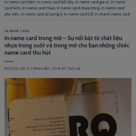
in name card bền
,
in name card bồi dày
,
in name card gia re
,
in name
card hcm
,
in name card nhựa
,
in name card nhựa trong
,
in name card
phủ viền
,
in name card số lượng ít
,
in name card UV
,
in nhanh name card
IN NAME CARD
In name card trong mờ – Sự nổi bật từ chất liệu
nhựa trong suốt và trong mờ cho bạn những chiếc
name card thu hút
POSTED ON
11 THÁNG BẢY, 2019
BY
TAO HA