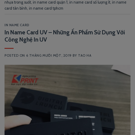
nhựa trong suốt
,
in name card quận 1
,
in name card số lượng ít
,
in name
card tân bình
,
in name card tphcm
IN NAME CARD
In Name Card UV – Những Ấn Phẩm Sử Dụng Với
Công Nghệ In UV
POSTED ON
6 THÁNG MƯỜI MỘT, 2019
BY
TAO HA