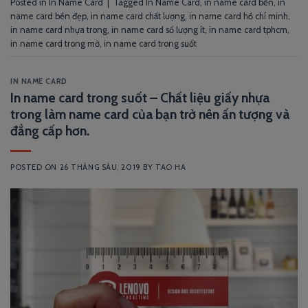
Posted in
In Name Card
|
Tagged
In Name Card
,
in name card bền
,
in
name card bền đẹp
,
in name card chất lượng
,
in name card hồ chí minh
,
in name card nhựa trong
,
in name card số lượng ít
,
in name card tphcm
,
in name card trong mờ
,
in name card trong suốt
IN NAME CARD
In name card trong suốt – Chất liệu giấy nhựa
trong làm name card của bạn trở nên ấn tượng và
đẳng cấp hơn.
POSTED ON
26 THÁNG SÁU, 2019
BY
TAO HA