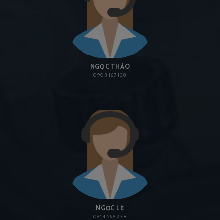
NGỌC THẢO
0903 167 138
NGỌC LỆ
0914 566 238