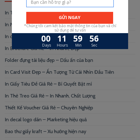
In Thẻ Nhựa Tại TP HCM – chỉ trong 24h
In Menu Vải Cao Cấp – Sang Trọng, Bền
In danh thiếp giấy mỹ thuật – Chạm là sang
In Brochure Giá Rẻ – In Nhanh, Đẹp
Folder đựng tài liệu đẹp – Dấu ấn của bạn
In Card Visit Đẹp – Ấn Tượng Từ Cái Nhìn Đầu Tiên
In Giấy Tiêu Đề Giá Rẻ – Bí Quyết Bật mí
In Thẻ Treo Giá Rẻ – In Nhanh, Chất Lượng
Thiết Kế Voucher Giá Rẻ – Chuyên Nghiệp
In decal logo dán – Marketing hiệu quả
Bao thư giấy kraft – Xu hướng hiện nay