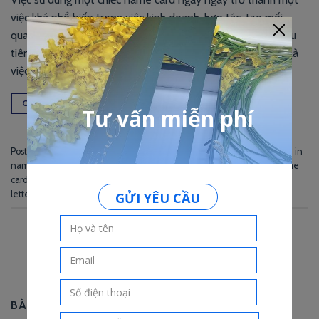
việc khá phổ biến trong việc kinh doanh, hợp tác, tạo mối
quan hệ,…. Nó được xem như một phương tiện giao tiếp đầu
tiên giữa bạn và khách hàng/đối tác. In name card bồi dày là
việc sử dụng một loại công
CONTINUE READING
→
Posted in
In Name Card
|
Tagged
In Name Card
,
in name card gia re
,
in
name card lấy gấp
,
in name card số lượng ít
,
in name card tphcm
,
name
card bồi dày
,
name card dập chìm
,
name card ép kim
,
name card
letterpress
BÀI VIẾT MỚI