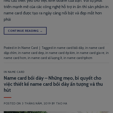
nhu cầu thiết yếu cho việc kinh doanh của bạn. Với sự phát
triển mạnh mẽ của các công nghệ hỗ trợ in ấn thì sản phẩm in
name card được tạo ra ngày càng nổi bật và đẹp mắt hơn
phải
CONTINUE READING
→
Posted in
In Name Card
|
Tagged
in name card bồi dày
,
in name card
dập chìm
,
in name card dep
,
in name card ép kim
,
in name card gia re
,
in
name card hcm
,
in name card số lượng ít
,
in name card tphcm
IN NAME CARD
Name card bồi dày – Những mẹo, bí quyết cho
việc thiết kế name card bồi dày ấn tượng và thu
hút
POSTED ON
3 THÁNG NĂM, 2019
BY
TAO HA