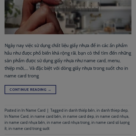
Ngày nay việc sử dụng chất liệu giấy nhựa để in các ấn phẩm
hầu như được phổ biến khá rộng rãi, bạn có thể tìm đến những
sản phẩm được sử dụng giấy nhựa như name card, menu,
thiệp mời,…. Và đặc biệt với dòng giấy nhựa trong suốt cho in
name card trong
CONTINUE READING
→
Posted in
In Name Card
|
Tagged
in danh thiếp bền
,
in danh thiep dep
,
In Name Card
,
in name card bền
,
in name card dep
,
in name card nhựa
,
in name card nhựa bền
,
in name card nhựa trong
,
in name card số lượng
ít
,
in name card trong suốt