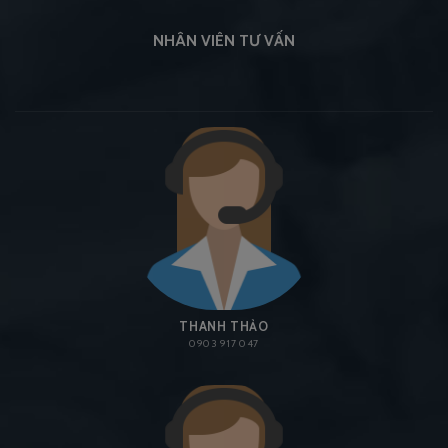
NHÂN VIÊN TƯ VẤN
THANH THẢO
0903 917 047