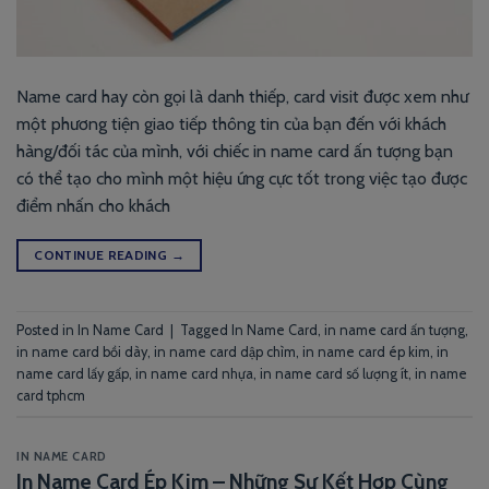
Name card hay còn gọi là danh thiếp, card visit được xem như
một phương tiện giao tiếp thông tin của bạn đến với khách
hàng/đối tác của mình, với chiếc in name card ấn tượng bạn
có thể tạo cho mình một hiệu ứng cực tốt trong việc tạo được
điểm nhấn cho khách
CONTINUE READING
→
Posted in
In Name Card
|
Tagged
In Name Card
,
in name card ấn tượng
,
in name card bồi dày
,
in name card dập chìm
,
in name card ép kim
,
in
name card lấy gấp
,
in name card nhựa
,
in name card số lượng ít
,
in name
card tphcm
IN NAME CARD
In Name Card Ép Kim – Những Sự Kết Hợp Cùng