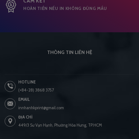
CAM KẾT
HOÀN TIỀN NẾU IN KHÔNG ĐÚNG MẦU
THÔNG TIN LIÊN HỆ
HOTLINE
(+84-28) 3868 3757
EMAIL
innhanhkprint@gmail.com
ĐỊA CHỈ
449/3 Sư Vạn Hạnh, Phường Hòa Hưng, TP.HCM