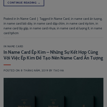
CONTINUE READING
→
Posted in
In Name Card
|
Tagged
In Name Card
,
in name card ấn tượng
,
in name card bồi dày
,
in name card dập chìm
,
in name card ép kim
,
in
name card lấy gấp
,
in name card nhựa
,
in name card số lượng ít
,
in name
card tphcm
IN NAME CARD
In Name Card Ép Kim – Những Sự Kết Hợp Cùng
Với Việc Ép Kim Để Tạo Nên Name Card Ấn Tượng
POSTED ON
8 THÁNG NĂM, 2019
BY
TAO HA