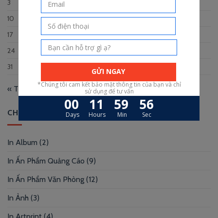
3
4
5
6
7
8
9
10
11
12
13
14
15
16
17
18
19
20
21
22
23
24
25
26
27
28
29
30
31
« Th12
CHUYÊN MỤC
In Album
(2)
In Ấn Phẩm Quảng Cáo
(9)
In Ấn Phẩm Văn Phòng
(12)
In Ảnh
(3)
In Artprint
(4)