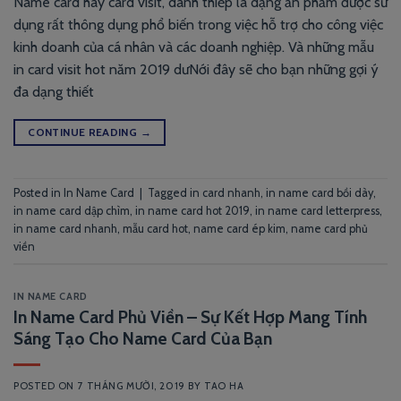
Name card hay card visit, danh thiếp là dạng ấn phẩm được sử
dụng rất thông dụng phổ biến trong việc hỗ trợ cho công việc
kinh doanh của cá nhân và các doanh nghiệp. Và những mẫu
in card visit hot năm 2019 dưNới đây sẽ cho bạn những gợi ý
đa dạng thiết
CONTINUE READING
→
Posted in
In Name Card
|
Tagged
in card nhanh
,
in name card bồi dày
,
in name card dập chìm
,
in name card hot 2019
,
in name card letterpress
,
in name card nhanh
,
mẫu card hot
,
name card ép kim
,
name card phủ
viền
IN NAME CARD
In Name Card Phủ Viền – Sự Kết Hợp Mang Tính
Sáng Tạo Cho Name Card Của Bạn
POSTED ON
7 THÁNG MƯỜI, 2019
BY
TAO HA