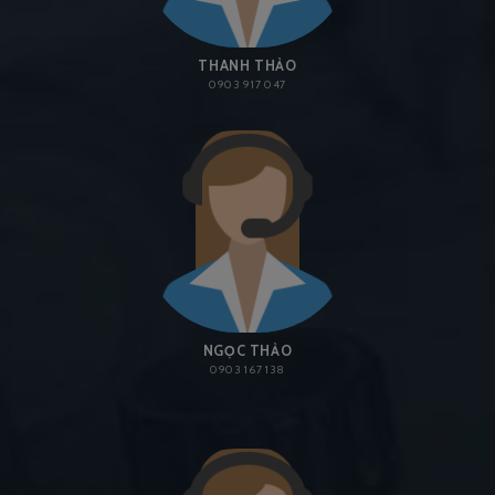
THANH THẢO
0903 917 047
NGỌC THẢO
0903 167 138