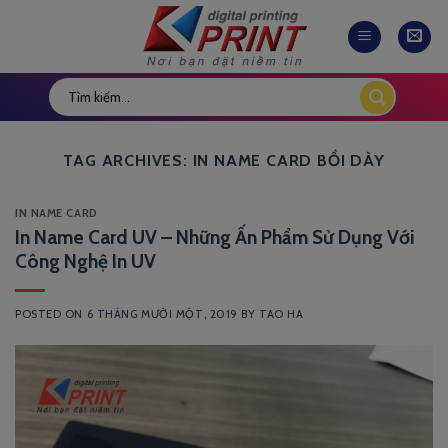
Skip
to
content
TAG ARCHIVES:
IN NAME CARD BỒI DÀY
IN NAME CARD
In Name Card UV – Những Ấn Phẩm Sử Dụng Với
Công Nghệ In UV
POSTED ON
6 THÁNG MƯỜI MỘT, 2019
BY
TAO HA