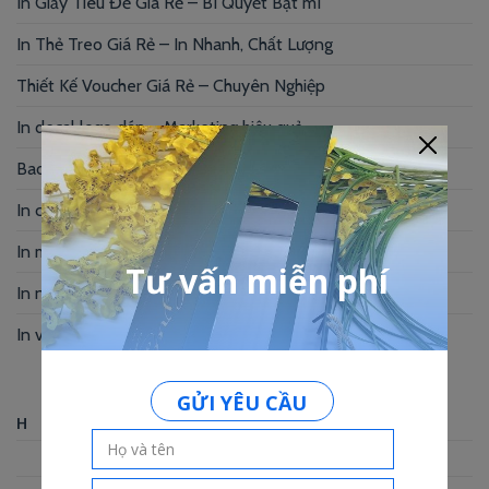
In Giấy Tiêu Đề Giá Rẻ – Bí Quyết Bật mí
In Thẻ Treo Giá Rẻ – In Nhanh, Chất Lượng
Thiết Kế Voucher Giá Rẻ – Chuyên Nghiệp
In decal logo dán – Marketing hiệu quả
Bao thư giấy kraft – Xu hướng hiện nay
In card visit giá rẻ Gò Vấp cạnh tranh
In menu Bình Thạnh – Nâng tầm thương hiệu
In name card gấp – Giải pháp thương hiệu
In voucher Spa – Nâng tầm thương hiệu
Tháng Tám 2026
H
B
T
N
S
B
C
1
2