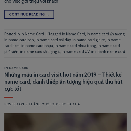
cho việc giới thiệu với khách
CONTINUE READING
→
Posted in
In Name Card
|
Tagged
In Name Card
,
in name card ấn tượng
,
in name card bền
,
in name card bồi dày
,
in name card gia re
,
in name
card hcm
,
in name card nhựa
,
in name card nhựa trong
,
in name card
phủ viền
,
in name card số lượng ít
,
in name card UV
,
in nhanh name card
IN NAME CARD
Những mẫu in card visit hot năm 2019 – Thiết kế
name card, danh thiếp ấn tượng hiệu quả thu hút
cực tốt
POSTED ON
9 THÁNG MƯỜI, 2019
BY
TAO HA