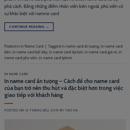
phá cách. Bằng những điểm nhấn viền bên ngoài, phủ viền có
sự khác biệt với namne card
CONTINUE READING
→
Posted in
In Name Card
|
Tagged
in name card ấn tượng
,
in name card
bền
,
in name card bồi dày
,
in name card ép kim
,
in name card gia re
,
in
name card phủ viền
,
in name card tphcm
IN NAME CARD
In name card ấn tượng – Cách để cho name card
của bạn trở nên thu hút và đặc biệt hơn trong việc
giao tiếp với khách hàng
POSTED ON
13 THÁNG SÁU, 2019
BY
TAO HA