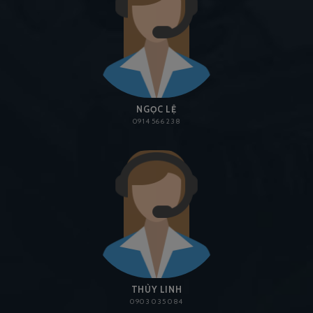
NGỌC LỆ
0914 566 238
THÙY LINH
0903 035 084