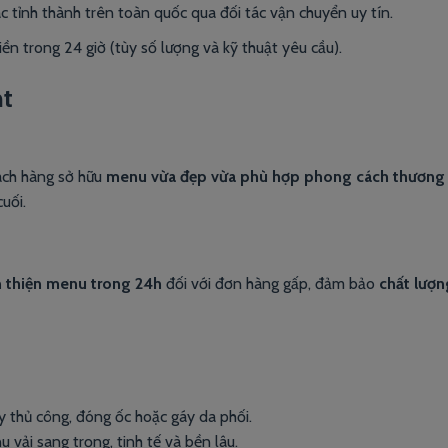
ác tỉnh thành trên toàn quốc qua đối tác vận chuyển uy tín.
iền trong 24 giờ (tùy số lượng và kỹ thuật yêu cầu).
nt
hách hàng sở hữu
menu vừa đẹp vừa phù hợp phong cách thương 
uối.
 thiện menu trong 24h
đối với đơn hàng gấp, đảm bảo
chất lượn
y thủ công, đóng ốc hoặc gáy da phối.
 vải sang trọng, tinh tế và bền lâu.