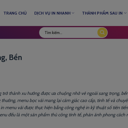
TRANG CHỦ
DỊCH VỤ IN NHANH
THÀNH PHẨM SAU IN
ng, Bền
g trở thành xu hướng được ưa chuộng nhờ vẻ ngoài sang trọng, bền
 thường, menu bọc vải mang lại cảm giác cao cấp, tinh tế và chuyê
vụ in menu vải được thực hiện bằng công nghệ in kỹ thuật số tiên tiế
n menu đều là một sản phẩm thủ công tinh tế, phản ánh phong cách r