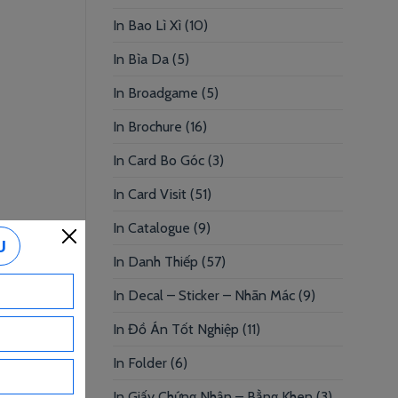
In Bao Lì Xì
(10)
In Bìa Da
(5)
In Broadgame
(5)
In Brochure
(16)
In Card Bo Góc
(3)
In Card Visit
(51)
In Catalogue
(9)
In Danh Thiếp
(57)
In Decal – Sticker – Nhãn Mác
(9)
In Đồ Án Tốt Nghiệp
(11)
In Folder
(6)
In Giấy Chứng Nhận – Bằng Khen
(3)