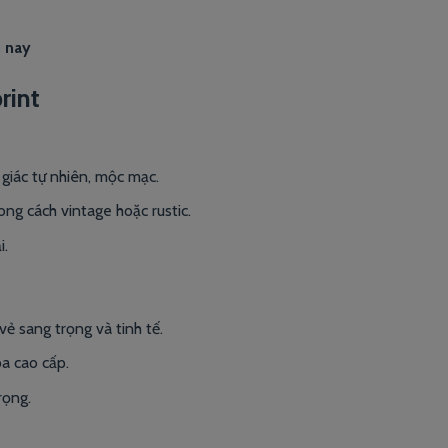
n nay
rint
 giác tự nhiên, mộc mạc.
ng cách vintage hoặc rustic.
i.
ẻ sang trọng và tinh tế.
a cao cấp.
rọng.