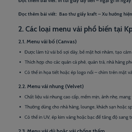
Đọc thêm bài viết:
In túi giấy lấy liền – ngại gì in ngay
Đọc thêm bài viết:
Bao thư giấy kraft – Xu hướng hiệ
2. Các loại menu vải phổ biến tại Kp
2.1. Menu vải bố (Canvas)
Được làm từ vải bố sợi dày, bề mặt hơi nhám, tạo cảm
Thích hợp cho các quán cà phê, quán trà, nhà hàng pho
Có thể in họa tiết hoặc ép logo nổi – chìm trên mặt vả
2.2. Menu vải nhung (Velvet)
Chất liệu vải nhung cao cấp, mềm mịn, ánh nhẹ, mang v
Thường dùng cho nhà hàng, lounge, khách sạn hoặc sp
Có thể in UV, ép kim vàng hoặc bạc để tăng độ sang t
2.3. Menu vải dù hoặc vải chống thấm