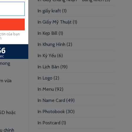
In giấy kraft
(1)
In Giấy Mỹ Thuật
(1)
In Kẹp Bill
(1)
In Khung Hình
(2)
In Kỷ Yếu
(6)
i mong
In Lịch Bàn
(19)
In Logo
(2)
ẩm vừa
In Menu
(92)
In Name Card
(49)
In Photobook
(30)
PSD hoặc
In Postcard
(1)
àu chính