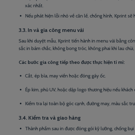
xác nhất.
Nếu phát hiện lỗi nhỏ về căn lề, chồng hình, Kprint sẽ h
3.3. In và gia công menu vải
Sau khi duyệt mẫu, Kprint tiến hành in menu vải bằng côn
sắc in bám chắc, không bong tróc, không phai khi lau chù
Các bước gia công tiếp theo được thực hiện tỉ mỉ:
Cắt, ép bìa, may viền hoặc đóng gáy ốc.
Ép kim, phủ UV, hoặc dập logo thương hiệu nếu khách 
Kiểm tra lại toàn bộ góc cạnh, đường may, màu sắc trư
3.4. Kiểm tra và giao hàng
Thành phẩm sau in được đóng gói kỹ lưỡng, chống bụi