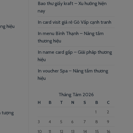
Bao thư giấy kraft – Xu hướng hiện
nay
In card visit giá rẻ Gò Vấp cạnh tranh
ơng hiệu
In menu Bình Thạnh – Nâng tầm
thương hiệu
In name card gấp – Giải pháp thương
hiệu
In voucher Spa – Nâng tầm thương
hiệu
Tháng Tám 2026
H
B
T
N
S
B
C
1
2
n tượng
3
4
5
6
7
8
9
10
11
12
13
14
15
16