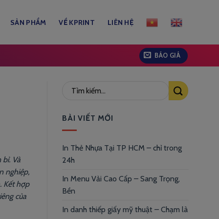
SẢN PHẨM
VỀ KPRINT
LIÊN HỆ
BÁO GIÁ
BÀI VIẾT MỚI
In Thẻ Nhựa Tại TP HCM – chỉ trong
 bỉ. Và
24h
n nghiệp,
In Menu Vải Cao Cấp – Sang Trọng,
n. Kết hợp
Bền
iêng của
In danh thiếp giấy mỹ thuật – Chạm là