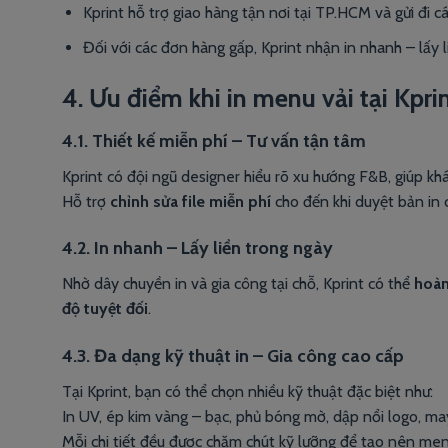
Kprint hỗ trợ giao hàng tận nơi tại TP.HCM và gửi đi c
Đối với các đơn hàng gấp, Kprint nhận in nhanh – lấy l
4. Ưu điểm khi in menu vải tại Kpri
4.1. Thiết kế miễn phí – Tư vấn tận tâm
Kprint có đội ngũ designer hiểu rõ xu hướng F&B, giúp k
Hỗ trợ
chỉnh sửa file miễn phí
cho đến khi duyệt bản in c
4.2. In nhanh – Lấy liền trong ngày
Nhờ dây chuyền in và gia công tại chỗ, Kprint có thể
hoàn
độ tuyệt đối
.
4.3. Đa dạng kỹ thuật in – Gia công cao cấp
Tại Kprint, bạn có thể chọn nhiều kỹ thuật đặc biệt như:
In UV, ép kim vàng – bạc, phủ bóng mờ, dập nổi logo, ma
Mỗi chi tiết đều được chăm chút kỹ lưỡng để tạo nên menu