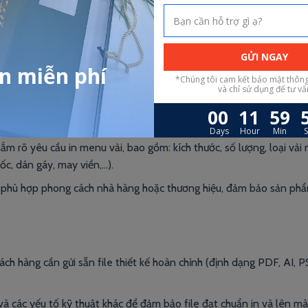
Kprint in menu vải
 nắm rõ yêu cầu in menu vải, bao gồm: kích thước, số lượng, loại vả
ốc, dán gáy, may viền,…).
ệu phù hợp phong cách nhà hàng hoặc thương hiệu, đảm bảo sản ph
hách hàng cần gửi sẵn file thiết kế hoàn chỉnh (định dạng PDF, AI, 
 và các yếu tố kỹ thuật khác để đảm bảo file đạt chuẩn in và lên m