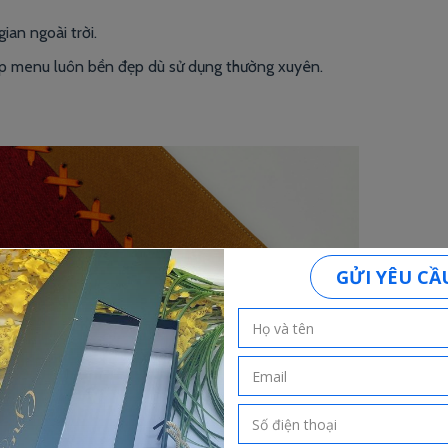
an ngoài trời.
iúp menu luôn bền đẹp dù sử dụng thường xuyên.