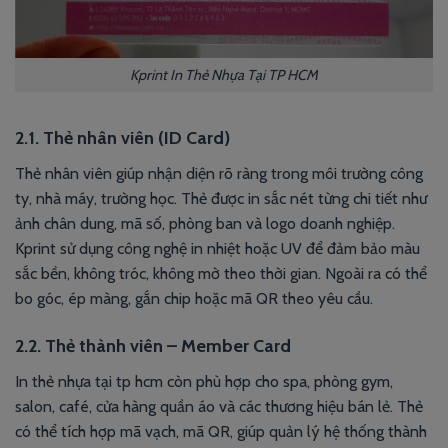
Kprint In Thẻ Nhựa Tại TP HCM
2.1. Thẻ nhân viên (ID Card)
Thẻ nhân viên giúp nhận diện rõ ràng trong môi trường công
ty, nhà máy, trường học. Thẻ được in sắc nét từng chi tiết như
ảnh chân dung, mã số, phòng ban và logo doanh nghiệp.
Kprint sử dụng công nghệ in nhiệt hoặc UV để đảm bảo màu
sắc bền, không tróc, không mờ theo thời gian. Ngoài ra có thể
bo góc, ép màng, gắn chip hoặc mã QR theo yêu cầu.
2.2. Thẻ thành viên – Member Card
In thẻ nhựa tại tp hcm còn phù hợp cho spa, phòng gym,
salon, café, cửa hàng quần áo và các thương hiệu bán lẻ. Thẻ
có thể tích hợp mã vạch, mã QR, giúp quản lý hệ thống thành