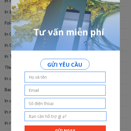
In danh thiếp giấy mỹ thuật – Chạm là sang
In Brochure Giá Rẻ – In Nhanh, Đẹp
Folder đựng tài liệu đẹp – Dấu ấn của bạn
In Card Visit Đẹp – Ấn Tượng Từ Cái Nhìn Đầu Tiên
In Giấy Tiêu Đề Giá Rẻ – Bí Quyết Bật mí
In Thẻ Treo Giá Rẻ – In Nhanh, Chất Lượng
Thiết Kế Voucher Giá Rẻ – Chuyên Nghiệp
In decal logo dán – Marketing hiệu quả
Bao thư giấy kraft – Xu hướng hiện nay
In card visit giá rẻ Gò Vấp cạnh tranh
In menu Bình Thạnh – Nâng tầm thương hiệu
In name card gấp – Giải pháp thương hiệu