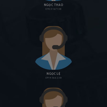
NGỌC THẢO
0903 167 138
NGỌC LỆ
0914 566 238