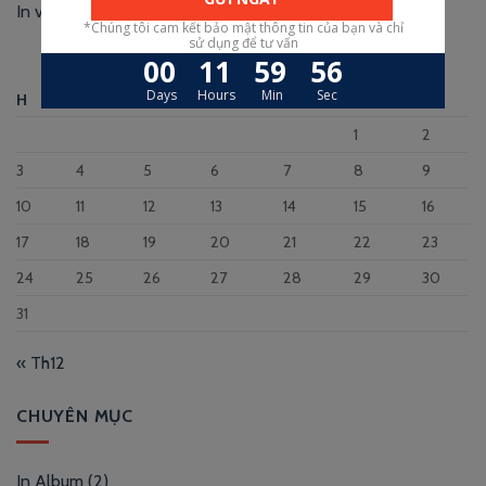
In voucher Spa – Nâng tầm thương hiệu
Tháng Tám 2026
H
B
T
N
S
B
C
1
2
3
4
5
6
7
8
9
10
11
12
13
14
15
16
17
18
19
20
21
22
23
24
25
26
27
28
29
30
31
« Th12
CHUYÊN MỤC
In Album
(2)