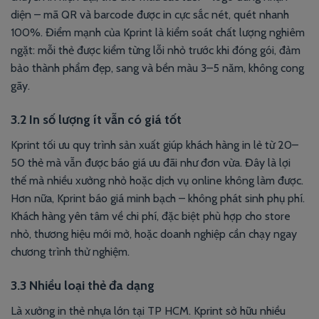
diện – mã QR và barcode được in cực sắc nét, quét nhanh
100%. Điểm mạnh của Kprint là kiểm soát chất lượng nghiêm
ngặt: mỗi thẻ được kiểm từng lỗi nhỏ trước khi đóng gói, đảm
bảo thành phẩm đẹp, sang và bền màu 3–5 năm, không cong
gãy.
3.2 In số lượng ít vẫn có giá tốt
Kprint tối ưu quy trình sản xuất giúp khách hàng in lẻ từ 20–
50 thẻ mà vẫn được báo giá ưu đãi như đơn vừa. Đây là lợi
thế mà nhiều xưởng nhỏ hoặc dịch vụ online không làm được.
Hơn nữa, Kprint báo giá minh bạch – không phát sinh phụ phí.
Khách hàng yên tâm về chi phí, đặc biệt phù hợp cho store
nhỏ, thương hiệu mới mở, hoặc doanh nghiệp cần chạy ngay
chương trình thử nghiệm.
3.3 Nhiều loại thẻ đa dạng
Là xưởng in thẻ nhựa lớn tại TP HCM. Kprint sở hữu nhiều