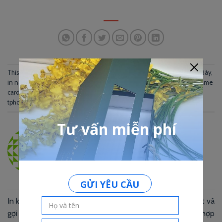
This entry was posted in
In Name Card
and tagged
in name card bồi dày
,
in name card dập chìm
,
in name card dep
,
in name card ép kim
,
in name
card gia re
,
in name card hcm
,
in name card số lượng ít
,
in name card
tphcm
.
TAO HA
In kỷ yếu số lượng ít – những
In thiệp mời trong suốt và
gợi ý cho quyển kỷ yếu thêm
những kiểu buổi tiệc phù hợp