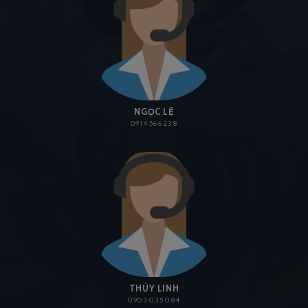
NGỌC LỆ
0914 566 238
THÙY LINH
0903 035 084