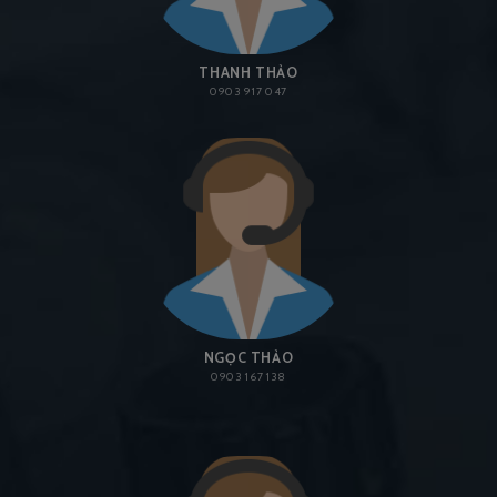
THANH THẢO
0903 917 047
NGỌC THẢO
0903 167 138