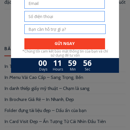
đặc sắc
với thiệp mời trong suốt
BÀI VIẾT MỚI
In Thẻ Nhựa Tại TP HCM – chỉ trong 24h
In Menu Vải Cao Cấp – Sang Trọng, Bền
In danh thiếp giấy mỹ thuật – Chạm là sang
In Brochure Giá Rẻ – In Nhanh, Đẹp
Folder đựng tài liệu đẹp – Dấu ấn của bạn
In Card Visit Đẹp – Ấn Tượng Từ Cái Nhìn Đầu Tiên