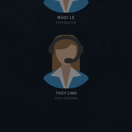
NGỌC LỆ
0914 566 238
THÙY LINH
0903 035 084