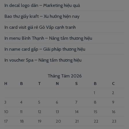
In decal logo dán – Marketing hiệu quả
Bao thư giấy kraft – Xu hướng hiện nay
In card visit giá rẻ Gò Vấp cạnh tranh
In menu Bình Thạnh – Nâng tầm thương hiệu
In name card gấp – Giải pháp thương hiệu
In voucher Spa – Nâng tầm thương hiệu
Tháng Tám 2026
H
B
T
N
S
B
C
1
2
3
4
5
6
7
8
9
10
11
12
13
14
15
16
17
18
19
20
21
22
23