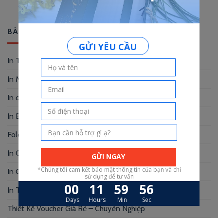
BÀI VIẾT MỚI
In Thẻ Nhựa Tại TP HCM – chỉ trong 24h
In Menu Vải Cao Cấp – Sang Trọng, Bền
In danh thiếp giấy mỹ thuật – Chạm là sang
In Brochure Giá Rẻ – In Nhanh, Đẹp
Folder đựng tài liệu đẹp – Dấu ấn của bạn
In Card Visit Đẹp – Ấn Tượng Từ Cái Nhìn Đầu Tiên
In Giấy Tiêu Đề Giá Rẻ – Bí Quyết Bật mí
In Thẻ Treo Giá Rẻ – In Nhanh, Chất Lượng
Thiết Kế Voucher Giá Rẻ – Chuyên Nghiệp