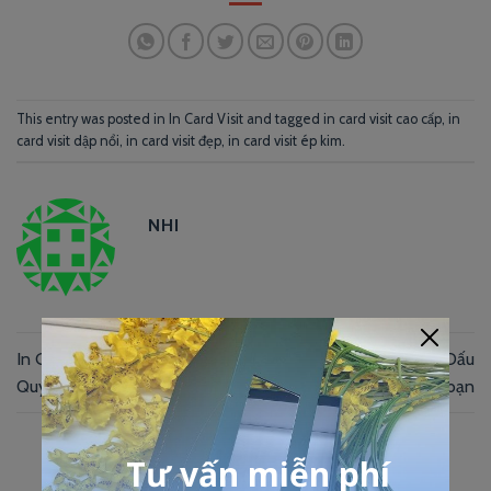
This entry was posted in
In Card Visit
and tagged
in card visit cao cấp
,
in
card visit dập nổi
,
in card visit đẹp
,
in card visit ép kim
.
NHI
In Giấy Tiêu Đề Giá Rẻ – Bí
Folder đựng tài liệu đẹp – Dấu
Quyết Bật mí
ấn của bạn