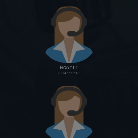
NGỌC LỆ
0914 566 238