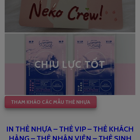
CHỊU LỰC TỐT
THAM KHẢO CÁC MẪU THẺ NHỰA
IN THẺ NHỰA – THẺ VIP – THẺ KHÁCH
HÀNG – THẺ NHÂN VIÊN – THẺ SINH