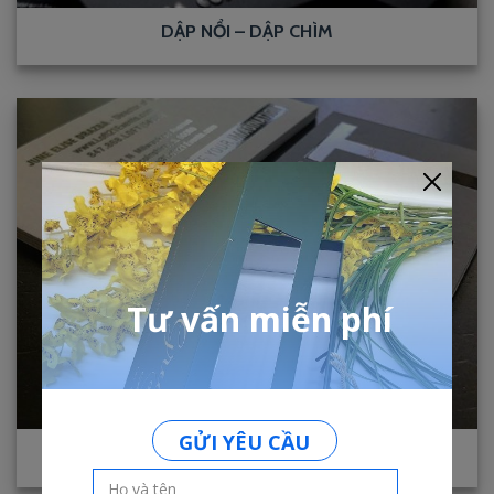
DẬP NỔI – DẬP CHÌM
PHŨ UV