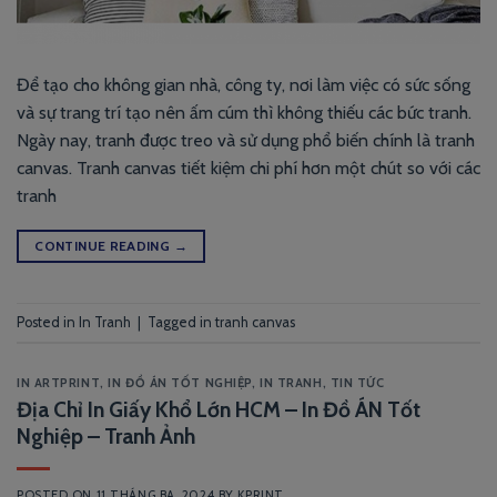
Để tạo cho không gian nhà, công ty, nơi làm việc có sức sống
và sự trang trí tạo nên ấm cúm thì không thiếu các bức tranh.
Ngày nay, tranh được treo và sử dụng phổ biến chính là tranh
canvas. Tranh canvas tiết kiệm chi phí hơn một chút so với các
tranh
CONTINUE READING
→
Posted in
In Tranh
|
Tagged
in tranh canvas
IN ARTPRINT
,
IN ĐỒ ÁN TỐT NGHIỆP
,
IN TRANH
,
TIN TỨC
Địa Chỉ In Giấy Khổ Lớn HCM – In Đồ ÁN Tốt
Nghiệp – Tranh Ảnh
POSTED ON
11 THÁNG BA, 2024
BY
KPRINT