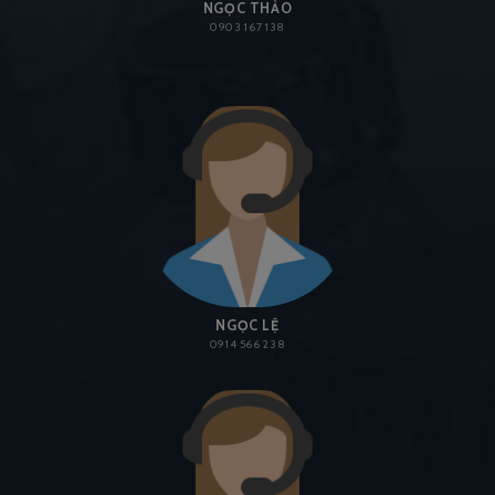
NGỌC THẢO
0903 167 138
NGỌC LỆ
0914 566 238