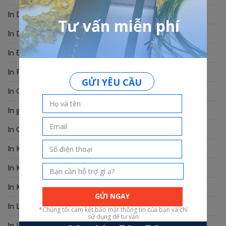
In Danh Thiếp
(57)
In Decal – Sticker – Nhãn Mác
(9)
In Đồ Án Tốt Nghiệp
(11)
In Folder
(6)
In Giấy Chứng Nhận – Bằng Khen
(3)
In giấy kraft
(1)
In Giấy Mỹ Thuật
(1)
In Kẹp Bill
(1)
In Khung Hình
(2)
In Kỷ Yếu
(6)
In Lịch Bàn
(19)
In Logo
(2)