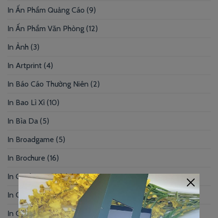
In Ấn Phẩm Quảng Cáo
(9)
In Ấn Phẩm Văn Phòng
(12)
In Ảnh
(3)
In Artprint
(4)
In Báo Cáo Thường Niên
(2)
In Bao Lì Xì
(10)
In Bìa Da
(5)
In Broadgame
(5)
In Brochure
(16)
In Card Bo Góc
(3)
In Card Visit
(51)
In Catalogue
(9)