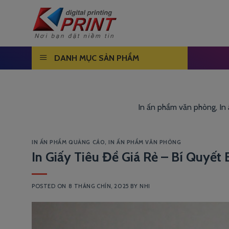
Skip
to
content
DANH MỤC SẢN PHẨM
In ấn phẩm văn phòng, In 
IN ẤN PHẨM QUẢNG CÁO
,
IN ẤN PHẨM VĂN PHÒNG
In Giấy Tiêu Đề Giá Rẻ – Bí Quyết 
POSTED ON
8 THÁNG CHÍN, 2025
BY
NHI