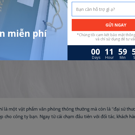
g chỉ là một vật phẩm văn phòng thông thường mà còn là “đại sứ thư
cho công ty bạn. Ngay từ cái chạm đầu tiên với đối tác, khách hà