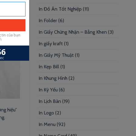
In Đồ Án Tốt Nghiệp
(11)
In Folder
(6)
In Giấy Chứng Nhận – Bằng Khen
(3)
In giấy kraft
(1)
In Giấy Mỹ Thuật
(1)
In Kẹp Bill
(1)
In Khung Hình
(2)
In Kỷ Yếu
(6)
In Lịch Bàn
(19)
ơng hiệu”
In Logo
(2)
ng.
In Menu
(92)
In Name Card
(49)