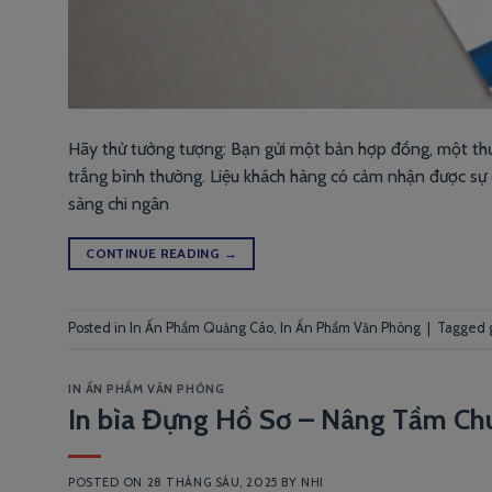
Hãy thử tưởng tượng: Bạn gửi một bản hợp đồng, một thư m
trắng bình thường. Liệu khách hàng có cảm nhận được s
sàng chi ngân
CONTINUE READING
→
Posted in
In Ấn Phẩm Quảng Cáo
,
In Ấn Phẩm Văn Phòng
|
Tagged
IN ẤN PHẨM VĂN PHÒNG
In bìa Đựng Hồ Sơ – Nâng Tầm Ch
POSTED ON
28 THÁNG SÁU, 2025
BY
NHI