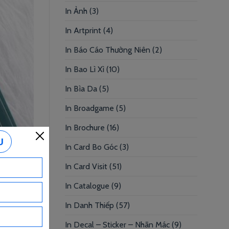
In Ảnh
(3)
In Artprint
(4)
In Báo Cáo Thường Niên
(2)
In Bao Lì Xì
(10)
In Bìa Da
(5)
In Broadgame
(5)
In Brochure
(16)
In Card Bo Góc
(3)
In Card Visit
(51)
In Catalogue
(9)
In Danh Thiếp
(57)
In Decal – Sticker – Nhãn Mác
(9)