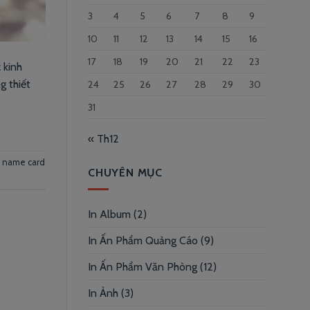
3
4
5
6
7
8
9
10
11
12
13
14
15
16
17
18
19
20
21
22
23
 kinh
g thiết
24
25
26
27
28
29
30
31
« Th12
n name card
CHUYÊN MỤC
In Album
(2)
In Ấn Phẩm Quảng Cáo
(9)
In Ấn Phẩm Văn Phòng
(12)
In Ảnh
(3)