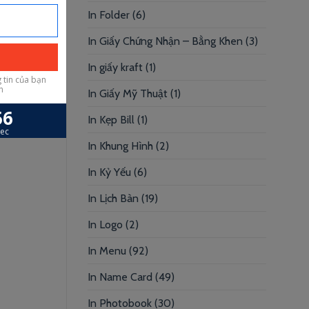
In Folder
(6)
In Giấy Chứng Nhận – Bằng Khen
(3)
In giấy kraft
(1)
In Giấy Mỹ Thuật
(1)
In Kẹp Bill
(1)
In Khung Hình
(2)
In Kỷ Yếu
(6)
In Lịch Bàn
(19)
In Logo
(2)
In Menu
(92)
In Name Card
(49)
In Photobook
(30)