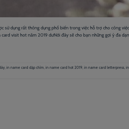
c sử dụng rất thông dụng phổ biến trong việc hỗ trợ cho công việc
 card visit hot năm 2019 dưNới đây sẽ cho bạn những gợi ý đa dạn
dày
,
in name card dập chìm
,
in name card hot 2019
,
in name card letterpress
,
i