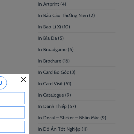
In Artprint
(4)
In Báo Cáo Thường Niên
(2)
In Bao Lì Xì
(10)
In Bìa Da
(5)
In Broadgame
(5)
In Brochure
(16)
In Card Bo Góc
(3)
In Card Visit
(51)
In Catalogue
(9)
In Danh Thiếp
(57)
In Decal – Sticker – Nhãn Mác
(9)
In Đồ Án Tốt Nghiệp
(11)