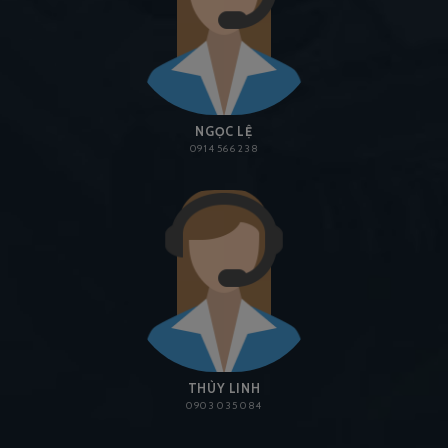
NGỌC LỆ
0914 566 238
THÙY LINH
0903 035 084