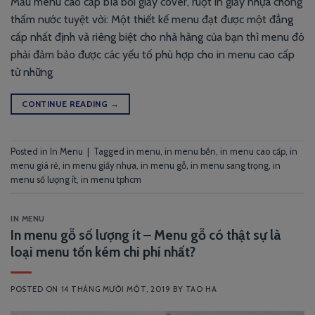
Mẫu menu cao cấp bìa bồi giấy cover, ruột in giấy nhựa chống
thấm nước tuyệt vời: Một thiết kế menu đạt được một đẳng
cấp nhất định và riêng biệt cho nhà hàng của bạn thì menu đó
phải đảm bảo được các yếu tố phù hợp cho in menu cao cấp
từ những
CONTINUE READING
→
Posted in
In Menu
|
Tagged
in menu
,
in menu bền
,
in menu cao cấp
,
in
menu giá rẻ
,
in menu giấy nhựa
,
in menu gỗ
,
in menu sang trọng
,
in
menu số lượng ít
,
in menu tphcm
IN MENU
In menu gỗ số lượng ít – Menu gỗ có thật sự là
loại menu tốn kém chi phí nhất?
POSTED ON
14 THÁNG MƯỜI MỘT, 2019
BY
TAO HA