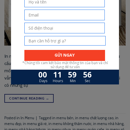
In menu giá rẻ tphcm ngày nay được xem như một loại nhu
cầu thiết yếu cho những nhà hàng, quán ăn kinh doanh quy
mô vừa và nhỏ. Và để tiết kiệm được một cách tốt nhất và
vẫn đạt được hiệu quả trong việc in menu nhà hàng thì phải
có những sự
CONTINUE READING
→
Posted in
In Menu
|
Tagged
in menu bền
,
in menu chất lượng cao
,
in
menu đẹp
,
in menu giá rẻ
,
in menu không thấm nước
,
in menu nhà hàng
,
in menu nhà hàng tphcm
,
in menu nhựa
,
in menu quán cafe
,
in menu số