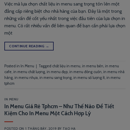
Việc mà lựa chọn chất liệu in menu sang trọng tôn lên một
đẳng cấp riêng biệt cho nhà hàng của bạn. Đây là một trong
những vấn đề cốt yếu nhất trong việc đầu tiên của lựa chọn in
menu. Có rất nhiều vấn đề liên quan để bạn cần phải lựa chọn
một
CONTINUE READING
→
Posted in
In Menu
|
Tagged
chất liệu in menu
,
in menu bền
,
in menu
cafe
,
in menu chất lượng
,
in menu đẹp
,
in menu đóng cuốn
,
in menu nhà
hàng
,
in menu nhựa
,
in menu sang trọng
,
in menu số lượng ít
,
in menu
tphcm
IN MENU
In Menu Giá Rẻ Tphcm – Như Thế Nào Để Tiết
Kiệm Cho In Menu Một Cách Hợp Lý
POSTED ON
1 THÁNG BẢY, 2019
BY
TAO HA