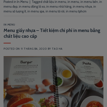
Posted in
In Menu
|
Tagged
chất liệu in menu
,
in menu
,
in menu bền
,
in
menu đẹp
,
in menu đóng lò xo
,
in menu nhà hàng
,
in menu nhựa
,
in
menu số lượng ít
,
in menu spa
,
in menu tờ rời
,
in menu tphcm
IN MENU
Menu giấy nhựa – Tiết kiệm chi phí in menu bằng
chất liệu cao cấp
POSTED ON
11 THÁNG BA, 2020
BY
TAO HA