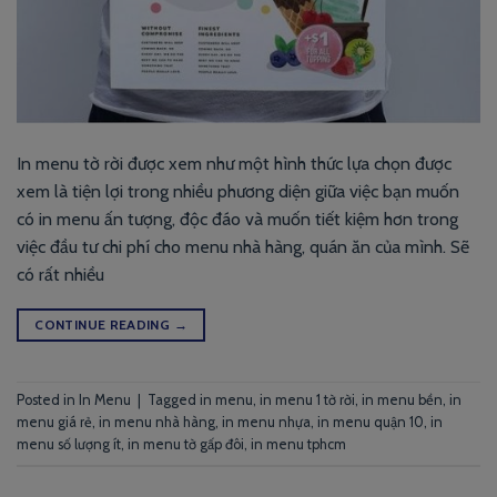
In menu tờ rời được xem như một hình thức lựa chọn được
xem là tiện lợi trong nhiều phương diện giữa việc bạn muốn
có in menu ấn tượng, độc đáo và muốn tiết kiệm hơn trong
việc đầu tư chi phí cho menu nhà hàng, quán ăn của mình. Sẽ
có rất nhiều
CONTINUE READING
→
Posted in
In Menu
|
Tagged
in menu
,
in menu 1 tờ rời
,
in menu bền
,
in
menu giá rẻ
,
in menu nhà hàng
,
in menu nhựa
,
in menu quận 10
,
in
menu số lượng ít
,
in menu tờ gấp đôi
,
in menu tphcm