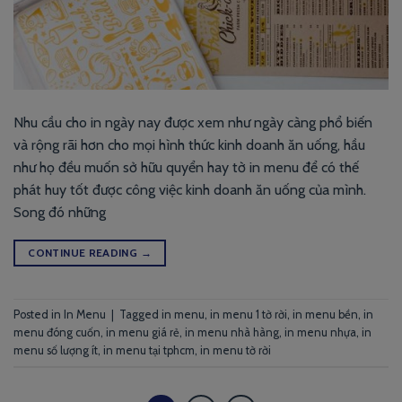
Nhu cầu cho in ngày nay được xem như ngày càng phổ biến
và rộng rãi hơn cho mọi hình thức kinh doanh ăn uống, hầu
như họ đều muốn sở hữu quyển hay tờ in menu để có thế
phát huy tốt được công việc kinh doanh ăn uống của mình.
Song đó những
CONTINUE READING
→
Posted in
In Menu
|
Tagged
in menu
,
in menu 1 tờ rời
,
in menu bền
,
in
menu đóng cuốn
,
in menu giá rẻ
,
in menu nhà hàng
,
in menu nhựa
,
in
menu số lượng ít
,
in menu tại tphcm
,
in menu tờ rời