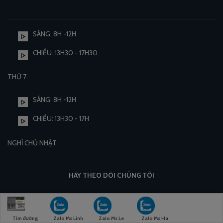
SÁNG: 8H -12H
CHIỀU: 13H30 - 17H30
THỨ 7
SÁNG: 8H -12H
CHIỀU: 13H30 - 17H
NGHỈ CHỦ NHẬT
HÃY THEO DÕI CHÚNG TÔI
Tìm đường
Zalo Ms Linh
Zalo Ms Le
Zalo Ms Ha