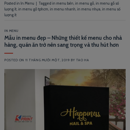
Posted in
In Menu
|
Tagged
in menu bền
,
in menu gỗ
,
in menu gỗ số
lượng ít
,
in menu gỗ tphcm
,
in menu nhanh
,
in menu nhựa
,
in menu số
lượng ít
IN MENU
Mẫu in menu đẹp – Những thiết kế menu cho nhà
hàng, quán ăn trở nên sang trọng và thu hút hơn
POSTED ON
11 THÁNG MƯỜI MỘT, 2019
BY
TAO HA