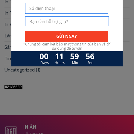
In Truyện Tranh
(4)
In Túi Giấy
(10)
In Voucher
(12)
Làm Hộp Đựng
(30)
Sản xuất hộp mi
(3)
Tin Tức
(39)
Uncategorized
(1)
IN ẤN