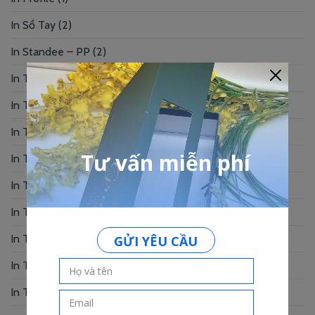
In Sổ Tay
(2)
In Standee – PP
(2)
In Tag Treo
(7)
In Thẻ Bài
(2)
In Thẻ Nhân Viên
(3)
In Thẻ Nhựa
(34)
In Thiệp Chúc Mừng
(6)
In Thiệp Cưới
(33)
In Thiệp Mời
(6)
In Tờ Rơi
(1)
In Tranh
(3)