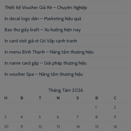
Thiết Kế Voucher Giá Rẻ – Chuyên Nghiệp
In decal logo dán – Marketing hiệu quả
Bao thư giấy kraft – Xu hướng hiện nay
In card visit giá rẻ Gò Vấp cạnh tranh
In menu Bình Thạnh – Nâng tầm thương hiệu
In name card gấp – Giải pháp thương hiệu
In voucher Spa – Nâng tầm thương hiệu
Tháng Tám 2026
H
B
T
N
S
B
C
1
2
3
4
5
6
7
8
9
10
11
12
13
14
15
16