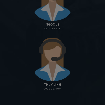
NGỌC LỆ
0914 566 238
THÙY LINH
0903 035 084