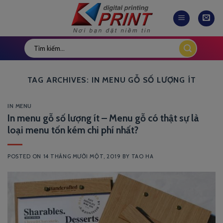
Skip
to
content
TAG ARCHIVES:
IN MENU GỖ SỐ LƯỢNG ÍT
IN MENU
In menu gỗ số lượng ít – Menu gỗ có thật sự là
loại menu tốn kém chi phí nhất?
POSTED ON
14 THÁNG MƯỜI MỘT, 2019
BY
TAO HA