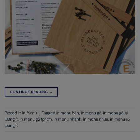
CONTINUE READING
→
Posted in
In Menu
|
Tagged
in menu bền
,
in menu gỗ
,
in menu gỗ số
lượng ít
,
in menu gỗ tphcm
,
in menu nhanh
,
in menu nhựa
,
in menu số
lượng ít