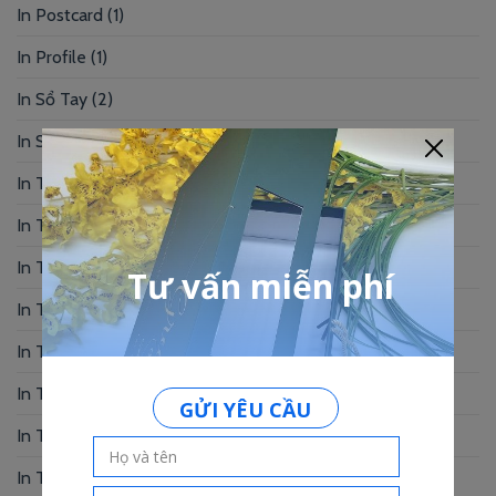
In Postcard
(1)
In Profile
(1)
In Sổ Tay
(2)
In Standee – PP
(2)
In Tag Treo
(7)
In Thẻ Bài
(2)
In Thẻ Nhân Viên
(3)
In Thẻ Nhựa
(34)
In Thiệp Chúc Mừng
(6)
In Thiệp Cưới
(33)
In Thiệp Mời
(6)
In Tờ Rơi
(1)