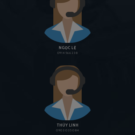
NGỌC LỆ
0914 566 238
THÙY LINH
0903 035 084