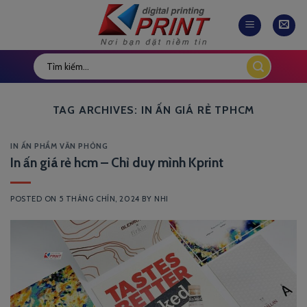
Skip
to
content
TAG ARCHIVES:
IN ẤN GIÁ RẺ TPHCM
IN ẤN PHẨM VĂN PHÒNG
In ấn giá rẻ hcm – Chỉ duy mình Kprint
POSTED ON
5 THÁNG CHÍN, 2024
BY
NHI