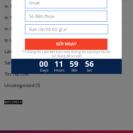
In Tranh
(3)
In Truyện Tranh
(4)
In Túi Giấy
(10)
In Voucher
(12)
Làm Hộp Đựng
(30)
Sản xuất hộp mi
(3)
Tin Tức
(39)
Uncategorized
(1)