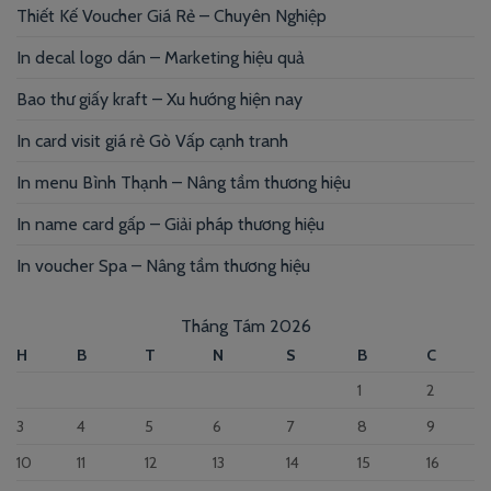
Thiết Kế Voucher Giá Rẻ – Chuyên Nghiệp
In decal logo dán – Marketing hiệu quả
Bao thư giấy kraft – Xu hướng hiện nay
In card visit giá rẻ Gò Vấp cạnh tranh
In menu Bình Thạnh – Nâng tầm thương hiệu
In name card gấp – Giải pháp thương hiệu
In voucher Spa – Nâng tầm thương hiệu
Tháng Tám 2026
H
B
T
N
S
B
C
1
2
3
4
5
6
7
8
9
10
11
12
13
14
15
16