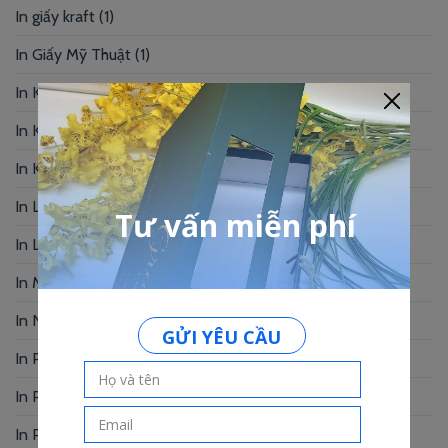
In giấy kraft
(1)
In Giấy Mỹ Thuật
(1)
In Kẹp Bill
(1)
In Khung Hình
(2)
In Kỷ Yếu
(6)
In Lịch Bàn
(19)
In Logo
(2)
In Menu
(92)
In Name Card
(49)
In Photobook
(30)
In Postcard
(1)
In Profile
(1)