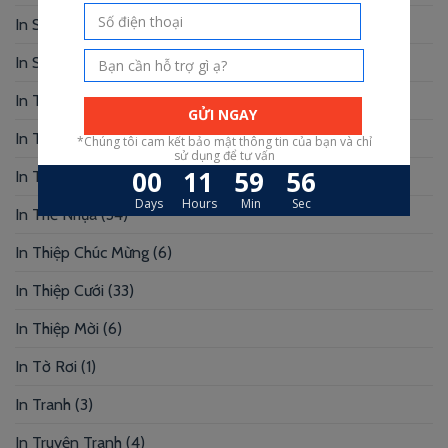
In Sổ Tay
(2)
In Standee – PP
(2)
In Tag Treo
(7)
In Thẻ Bài
(2)
In Thẻ Nhân Viên
(3)
In Thẻ Nhựa
(34)
In Thiệp Chúc Mừng
(6)
In Thiệp Cưới
(33)
In Thiệp Mời
(6)
In Tờ Rơi
(1)
In Tranh
(3)
In Truyện Tranh
(4)