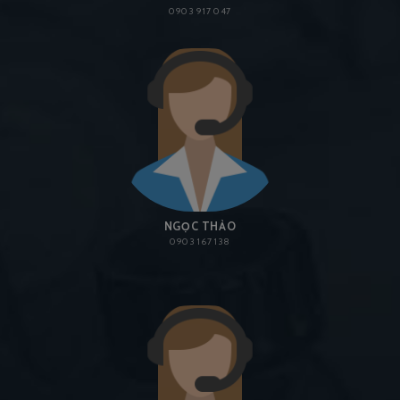
0903 917 047
NGỌC THẢO
0903 167 138