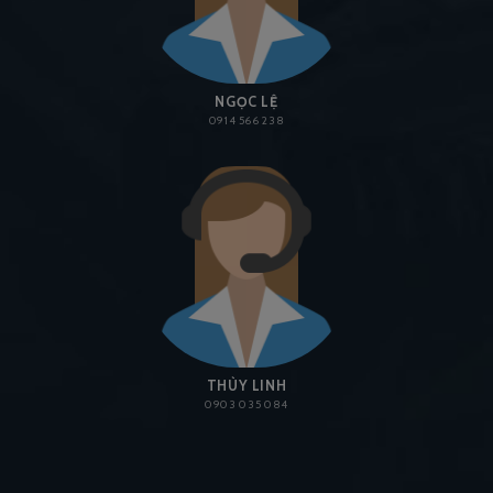
NGỌC LỆ
0914 566 238
THÙY LINH
0903 035 084