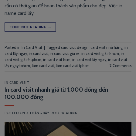
cần có thời gian để hoàn thành sản phẩm cho đẹp. Việc in
name card lấy
CONTINUE READING
→
Posted in
In Card Visit
|
Tagged
card visit design
,
card visit nhà hàng
,
in
card lấy ngay
,
in card visit
,
in card visit gia re
,
in card visit giá rẻ hcm
,
in
card visit giá rẻ tphcm
,
in card visit hcm
,
in card visit lấy ngay
,
in card visit
lấy ngay tphcm
,
làm card visit
,
làm card visit tphcm
2
Comments
IN CARD VISIT
In card visit nhanh giá từ 1.000 đồng đến
100.000 đồng
POSTED ON
3 THÁNG BẢY, 2017
BY
ADMIN