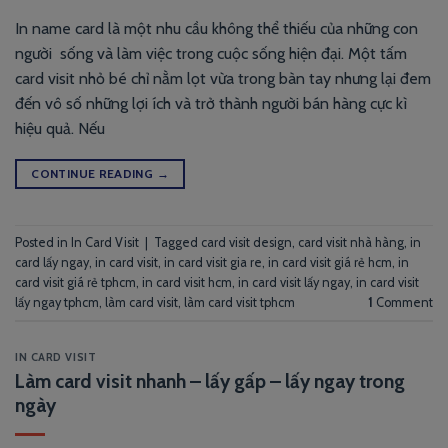
In name card là một nhu cầu không thể thiếu của những con
người sống và làm việc trong cuộc sống hiện đại. Một tấm
card visit nhỏ bé chỉ nằm lọt vừa trong bàn tay nhưng lại đem
đến vô số những lợi ích và trở thành người bán hàng cực kì
hiệu quả. Nếu
CONTINUE READING
→
Posted in
In Card Visit
|
Tagged
card visit design
,
card visit nhà hàng
,
in
card lấy ngay
,
in card visit
,
in card visit gia re
,
in card visit giá rẻ hcm
,
in
card visit giá rẻ tphcm
,
in card visit hcm
,
in card visit lấy ngay
,
in card visit
lấy ngay tphcm
,
làm card visit
,
làm card visit tphcm
1
Comment
IN CARD VISIT
Làm card visit nhanh – lấy gấp – lấy ngay trong
ngày