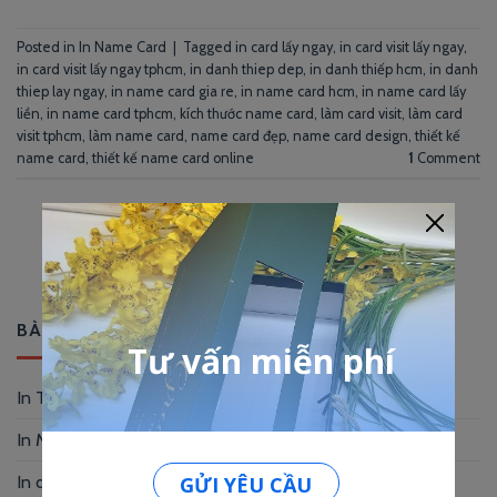
Posted in
In Name Card
|
Tagged
in card lấy ngay
,
in card visit lấy ngay
,
in card visit lấy ngay tphcm
,
in danh thiep dep
,
in danh thiếp hcm
,
in danh
thiep lay ngay
,
in name card gia re
,
in name card hcm
,
in name card lấy
liền
,
in name card tphcm
,
kích thước name card
,
làm card visit
,
làm card
visit tphcm
,
làm name card
,
name card đẹp
,
name card design
,
thiết kế
name card
,
thiết kế name card online
1
Comment
BÀI VIẾT MỚI
In Thẻ Nhựa Tại TP HCM – chỉ trong 24h
In Menu Vải Cao Cấp – Sang Trọng, Bền
In danh thiếp giấy mỹ thuật – Chạm là sang