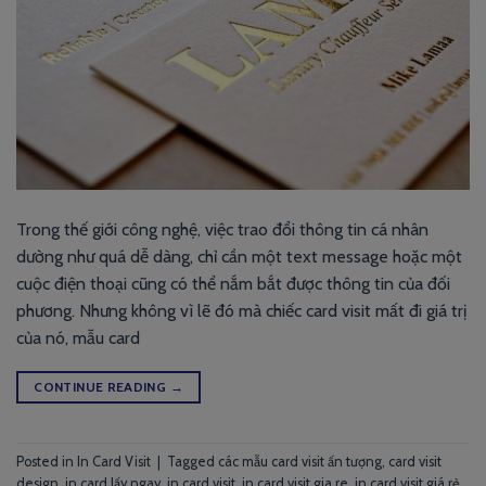
Trong thế giới công nghệ, việc trao đổi thông tin cá nhân
dường như quá dễ dàng, chỉ cần một text message hoặc một
cuộc điện thoại cũng có thể nắm bắt được thông tin của đối
phương. Nhưng không vì lẽ đó mà chiếc card visit mất đi giá trị
của nó, mẫu card
CONTINUE READING
→
Posted in
In Card Visit
|
Tagged
các mẫu card visit ấn tượng
,
card visit
design
,
in card lấy ngay
,
in card visit
,
in card visit gia re
,
in card visit giá rẻ