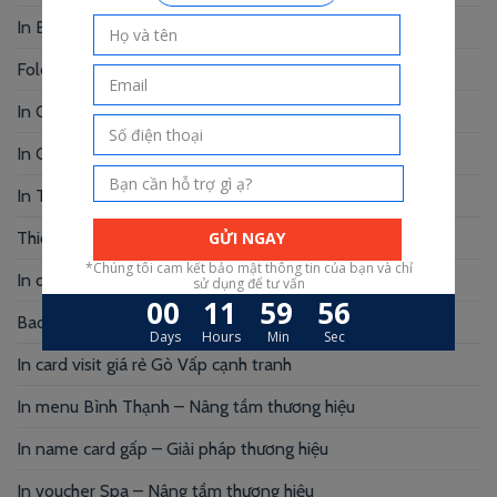
In Brochure Giá Rẻ – In Nhanh, Đẹp
Folder đựng tài liệu đẹp – Dấu ấn của bạn
In Card Visit Đẹp – Ấn Tượng Từ Cái Nhìn Đầu Tiên
In Giấy Tiêu Đề Giá Rẻ – Bí Quyết Bật mí
In Thẻ Treo Giá Rẻ – In Nhanh, Chất Lượng
Thiết Kế Voucher Giá Rẻ – Chuyên Nghiệp
In decal logo dán – Marketing hiệu quả
Bao thư giấy kraft – Xu hướng hiện nay
In card visit giá rẻ Gò Vấp cạnh tranh
In menu Bình Thạnh – Nâng tầm thương hiệu
In name card gấp – Giải pháp thương hiệu
In voucher Spa – Nâng tầm thương hiệu