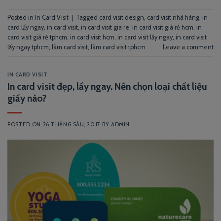
Posted in
In Card Visit
|
Tagged
card visit design
,
card visit nhà hàng
,
in
card lấy ngay
,
in card visit
,
in card visit gia re
,
in card visit giá rẻ hcm
,
in
card visit giá rẻ tphcm
,
in card visit hcm
,
in card visit lấy ngay
,
in card visit
lấy ngay tphcm
,
làm card visit
,
làm card visit tphcm
Leave a comment
IN CARD VISIT
In card visit đẹp, lấy ngay. Nên chọn loại chất liệu
giấy nào?
POSTED ON
26 THÁNG SÁU, 2017
BY
ADMIN