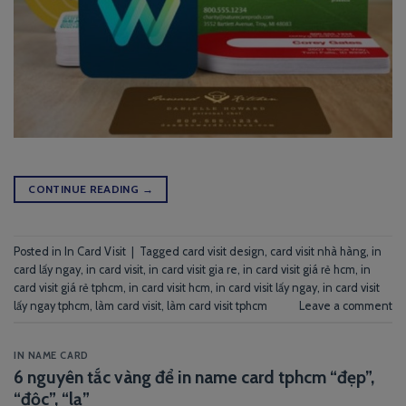
CONTINUE READING
→
Posted in
In Card Visit
|
Tagged
card visit design
,
card visit nhà hàng
,
in
card lấy ngay
,
in card visit
,
in card visit gia re
,
in card visit giá rẻ hcm
,
in
card visit giá rẻ tphcm
,
in card visit hcm
,
in card visit lấy ngay
,
in card visit
lấy ngay tphcm
,
làm card visit
,
làm card visit tphcm
Leave a comment
IN NAME CARD
6 nguyên tắc vàng để in name card tphcm “đẹp”,
“độc”, “lạ”