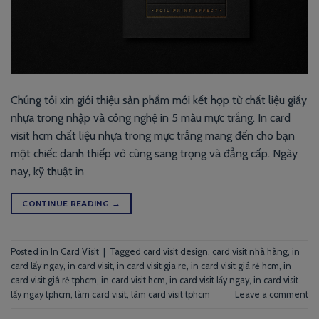
Chúng tôi xin giới thiệu sản phẩm mới kết hợp từ chất liệu giấy
nhựa trong nhập và công nghệ in 5 màu mực trắng. In card
visit hcm chất liệu nhựa trong mực trắng mang đến cho bạn
một chiếc danh thiếp vô cùng sang trọng và đẳng cấp. Ngày
nay, kỹ thuật in
CONTINUE READING
→
Posted in
In Card Visit
|
Tagged
card visit design
,
card visit nhà hàng
,
in
card lấy ngay
,
in card visit
,
in card visit gia re
,
in card visit giá rẻ hcm
,
in
card visit giá rẻ tphcm
,
in card visit hcm
,
in card visit lấy ngay
,
in card visit
lấy ngay tphcm
,
làm card visit
,
làm card visit tphcm
Leave a comment