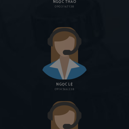
NGỌC THẢO
0903 167 138
NGỌC LỆ
0914 566 238