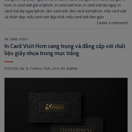
hcm
,
in card visit giá rẻ tphcm
,
in card visit hcm
,
in card visit lấy ngay
,
in
card visit lấy ngay tphcm
,
làm card visit
,
làm card visit tphcm
,
mẫu card visit
cá nhân đẹp
,
mẫu card visit đẹp nhất
,
mẫu card visit đơn giản
Leave a comment
IN CARD VISIT
In Card Visit Hcm sang trọng và đẳng cấp với chất
liệu giấy nhựa trong mực trắng
POSTED ON
12 THÁNG TÁM, 2017
BY
ADMIN