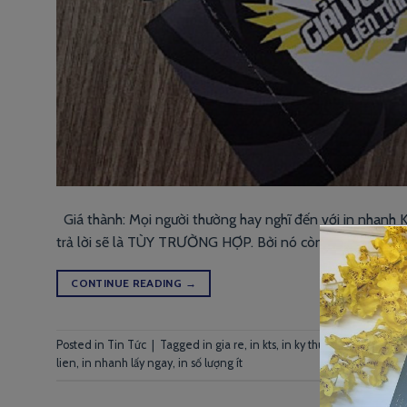
Giá thành: Mọi người thường hay nghĩ đến với in nhanh K
trả lời sẽ là TÙY TRƯỜNG HỢP. Bởi nó còn phụ thuộc vào n
CONTINUE READING
→
Posted in
Tin Tức
|
Tagged
in gia re
,
in kts
,
in ky thuat so
,
in lấy liền
,
lien
,
in nhanh lấy ngay
,
in số lượng ít