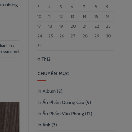
 cả những
3
4
5
6
7
8
9
10
11
12
13
14
15
16
17
18
19
20
21
22
23
24
25
26
27
28
29
30
31
nhanh lay
 a comment
« Th12
CHUYÊN MỤC
In Album
(2)
In Ấn Phẩm Quảng Cáo
(9)
In Ấn Phẩm Văn Phòng
(12)
In Ảnh
(3)