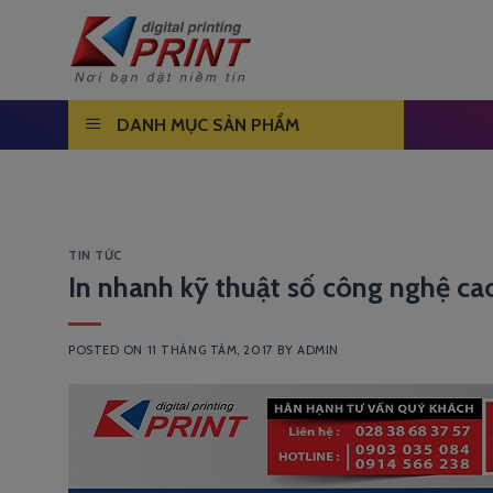
Skip
to
content
DANH MỤC SẢN PHẨM
TIN TỨC
In nhanh kỹ thuật số công nghệ cao
POSTED ON
11 THÁNG TÁM, 2017
BY
ADMIN