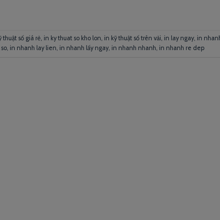
ỹ thuật số giá rẻ
,
in ky thuat so kho lon
,
in kỹ thuật số trên vải
,
in lay ngay
,
in nhan
 so
,
in nhanh lay lien
,
in nhanh lấy ngay
,
in nhanh nhanh
,
in nhanh re dep