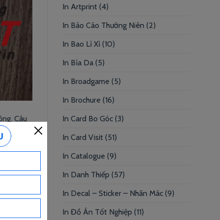
In Artprint
(4)
In Báo Cáo Thường Niên
(2)
In Bao Lì Xì
(10)
In Bìa Da
(5)
In Broadgame
(5)
In Brochure
(16)
ông. Câu
In Card Bo Góc
(3)
In Card Visit
(51)
In Catalogue
(9)
In Danh Thiếp
(57)
nhanh lay
In Decal – Sticker – Nhãn Mác
(9)
 a comment
In Đồ Án Tốt Nghiệp
(11)