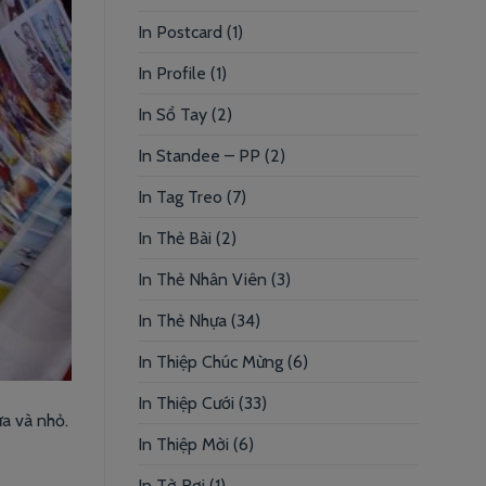
In Postcard
(1)
In Profile
(1)
In Sổ Tay
(2)
In Standee – PP
(2)
In Tag Treo
(7)
In Thẻ Bài
(2)
In Thẻ Nhân Viên
(3)
In Thẻ Nhựa
(34)
In Thiệp Chúc Mừng
(6)
In Thiệp Cưới
(33)
ừa và nhỏ.
In Thiệp Mời
(6)
In Tờ Rơi
(1)