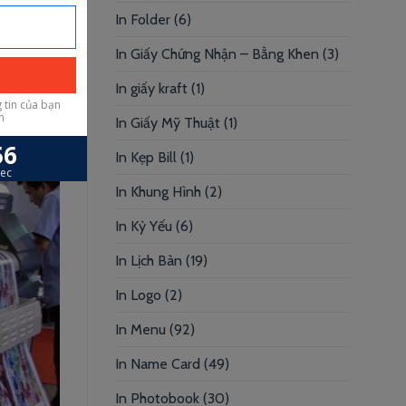
In Folder
(6)
In Giấy Chứng Nhận – Bằng Khen
(3)
In giấy kraft
(1)
In Giấy Mỹ Thuật
(1)
In Kẹp Bill
(1)
In Khung Hình
(2)
In Kỷ Yếu
(6)
In Lịch Bàn
(19)
In Logo
(2)
In Menu
(92)
In Name Card
(49)
In Photobook
(30)