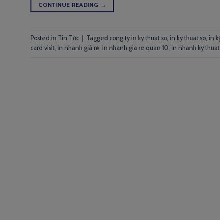
CONTINUE READING
→
Posted in
Tin Tức
|
Tagged
cong ty in ky thuat so
,
in ky thuat so
,
in k
card visit
,
in nhanh giá rẻ
,
in nhanh gia re quan 10
,
in nhanh ky thuat