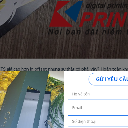
TS giá cao hơn in offset nhưng sự thật có phải vậy? Hoàn toàn kh
hu cầu của khách hàng. Đối với in số lượng ít, dữ liệu in
in nhanh
,
in nhanh giá rẻ
,
in nhanh hcm
,
in nhanh kts
,
in nhanh ky thuat so
,
in 
Leave