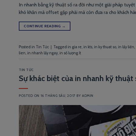
In nhanh bằng kỹ thuật số ra đời như một giải pháp tuyệt 
khó khăn mà offset gặp phải mà còn đưa ra cho khách hàng
CONTINUE READING
→
Posted in
Tin Tức
|
Tagged
in gia re
,
in kts
,
in ky thuat so
,
in lấy liền
,
lien
,
in nhanh lấy ngay
,
in số lượng ít
TIN TỨC
Sự khác biệt của in nhanh kỹ thuật 
POSTED ON
16 THÁNG SÁU, 2017
BY
ADMIN