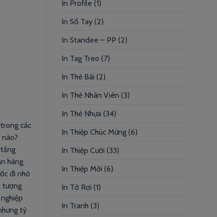
In Profile
(1)
In Sổ Tay
(2)
In Standee – PP
(2)
In Tag Treo
(7)
In Thẻ Bài
(2)
In Thẻ Nhân Viên
(3)
In Thẻ Nhựa
(34)
 trong các
In Thiệp Chúc Mừng
(6)
ế nào?
 tăng
In Thiệp Cưới
(33)
án hàng
In Thiệp Mời
(6)
ớc đi nhỏ
i tượng
In Tờ Rơi
(1)
 nghiệp
In Tranh
(3)
nhưng tỷ