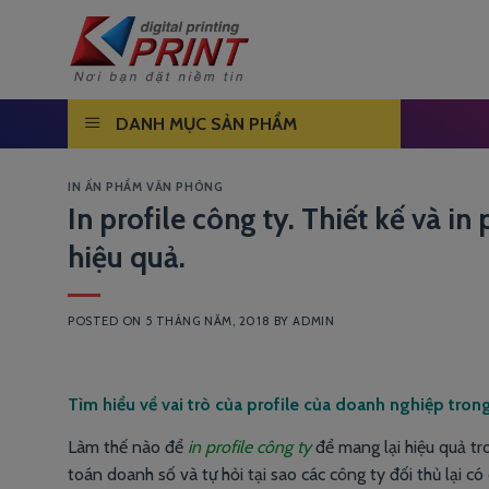
Skip
to
content
DANH MỤC SẢN PHẨM
IN ẤN PHẨM VĂN PHÒNG
In profile công ty. Thiết kế và i
hiệu quả.
POSTED ON
5 THÁNG NĂM, 2018
BY
ADMIN
Tìm hiểu về vai trò của profile của doanh nghiệp trong
Làm thế nào để
in profile công ty
để mang lại hiệu quả tr
toán doanh số và tự hỏi tại sao các công ty đối thủ lại c