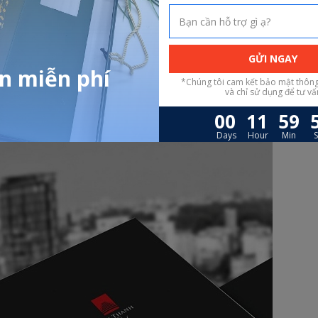
 bán hàng khi gặp trực tiếp với khách hàng, một cuốn Profile công 
ẫn chứng thông tin, hình ảnh dù gặp bất kỳ đối tượng khách hàng n
, giúp nhân viên hiểu được văn hóa doanh nghiệp, từ đó thực hiện tố