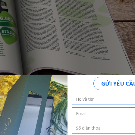
ủ cạnh tranh, phải công nhận rằng khi chúng ta tìm kiếm nhà cung 
ó các tài liệu bán hàng thuyết phục, gây chú ý và tạo ấn tượng hơ
 chúng ta mở ra cơ hội hợp tác với khách hàng.