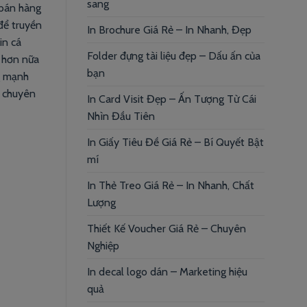
sang
 bán hàng
ể truyền
In Brochure Giá Rẻ – In Nhanh, Đẹp
in cá
Folder đựng tài liệu đẹp – Dấu ấn của
u hơn nữa
bạn
g mạnh
e chuyên
In Card Visit Đẹp – Ấn Tượng Từ Cái
Nhìn Đầu Tiên
In Giấy Tiêu Đề Giá Rẻ – Bí Quyết Bật
mí
In Thẻ Treo Giá Rẻ – In Nhanh, Chất
Lượng
Thiết Kế Voucher Giá Rẻ – Chuyên
Nghiệp
In decal logo dán – Marketing hiệu
quả