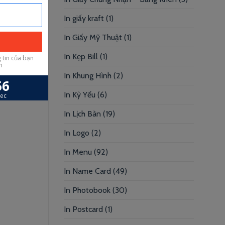
In giấy kraft
(1)
ty chuyên
ào. Ngoài
In Giấy Mỹ Thuật
(1)
t nhiệm
In Kẹp Bill
(1)
In Khung Hình
(2)
In Kỷ Yếu
(6)
In Lịch Bàn
(19)
In Logo
(2)
In Menu
(92)
In Name Card
(49)
In Photobook
(30)
In Postcard
(1)