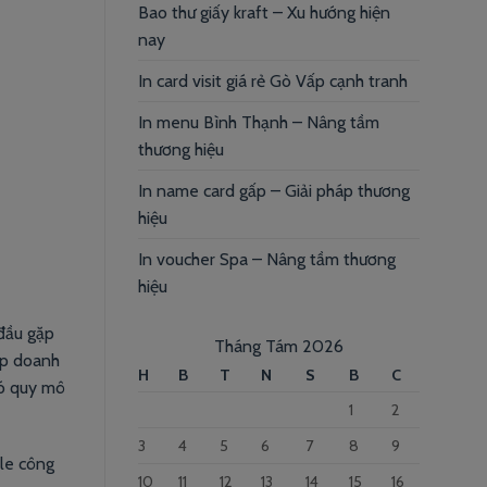
Bao thư giấy kraft – Xu hướng hiện
nay
In card visit giá rẻ Gò Vấp cạnh tranh
In menu Bình Thạnh – Nâng tầm
thương hiệu
In name card gấp – Giải pháp thương
hiệu
In voucher Spa – Nâng tầm thương
hiệu
 đầu gặp
Tháng Tám 2026
úp doanh
H
B
T
N
S
B
C
có quy mô
1
2
3
4
5
6
7
8
9
ile công
10
11
12
13
14
15
16