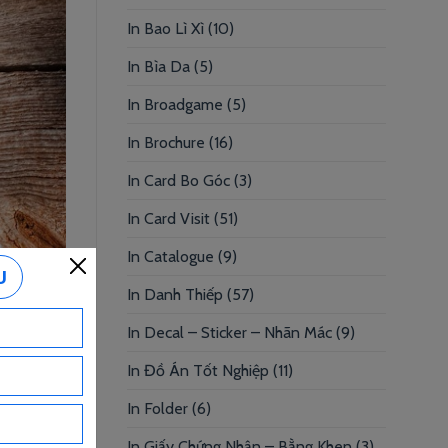
In Bao Lì Xì
(10)
In Bìa Da
(5)
In Broadgame
(5)
In Brochure
(16)
In Card Bo Góc
(3)
In Card Visit
(51)
In Catalogue
(9)
In Danh Thiếp
(57)
In Decal – Sticker – Nhãn Mác
(9)
In Đồ Án Tốt Nghiệp
(11)
cấp,
In Folder
(6)
n. Vậy thì
In Giấy Chứng Nhận – Bằng Khen
(3)