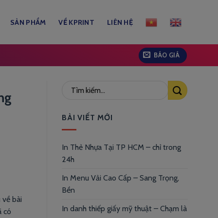
SẢN PHẨM
VỀ KPRINT
LIÊN HỆ
BÁO GIÁ
àng
BÀI VIẾT MỚI
In Thẻ Nhựa Tại TP HCM – chỉ trong
24h
In Menu Vải Cao Cấp – Sang Trọng,
Bền
 về bài
In danh thiếp giấy mỹ thuật – Chạm là
ã có