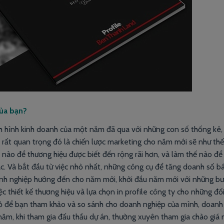
của bạn?
h hình kinh doanh của một năm đã qua với những con số thống kê,
 rất quan trọng đó là chiến lược marketing cho năm mới sẽ như th
nào để thương hiệu được biết đến rộng rãi hơn, và làm thế nào để
c. Và bắt đầu từ việc nhỏ nhất, những công cụ để tăng doanh số b
nh nghiệp hướng đến cho năm mới, khởi đầu năm mới với những bư
c thiết kế thương hiệu và lựa chọn in profile công ty cho những đố
hỏ để bạn tham khảo và so sánh cho doanh nghiệp của mình, doanh
năm, khi tham gia đấu thầu dự án, thường xuyên tham gia chào giá 