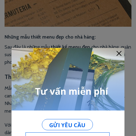
Những mẫu thiết menu đẹp cho nhà hàng:
Sau đây là những mẫu
thiết kế menu đẹp
cho nhà hàng, quán
sushi, quán trà sữa, quán kem, quán cafe… được thiết kế với
phong cách mới lạ bởi In Nhanh KPrint.
Thiết kế menu theo tông màu nóng:
Mẫu thực đơn này được thiết kế theo tông màu chủ đạo là
cam nóng, giúp kích thích cảm giác thèm ăn của thực khách.
Nhà hàng không có quá nhiều món, nên họ quyết định in
menu dạng A3 gấp đôi thành A4, bồi dày 2 lớp.
Với mô hình kinh doanh cafe, trà sữa và những món mới lạ
dành cho teen. Chúng tôi đã lựa chọn thiết kế theo phong