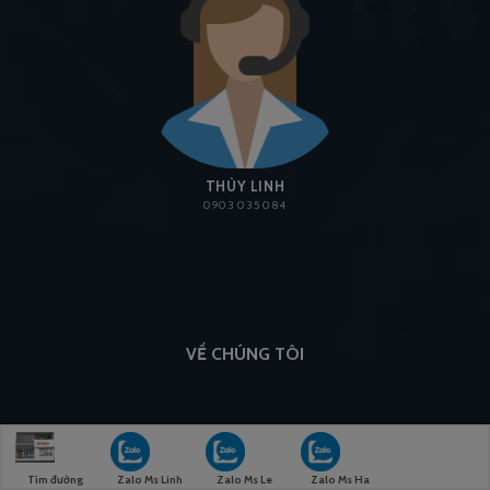
THÙY LINH
0903 035 084
VỀ CHÚNG TÔI
Giới Thiệu
Tìm đường
Zalo Ms Linh
Zalo Ms Le
Zalo Ms Ha