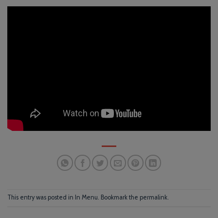
This entry was posted in
In Menu
. Bookmark the
permalink
.