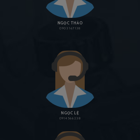
NGỌC THẢO
0903 167 138
NGỌC LỆ
0914 566 238