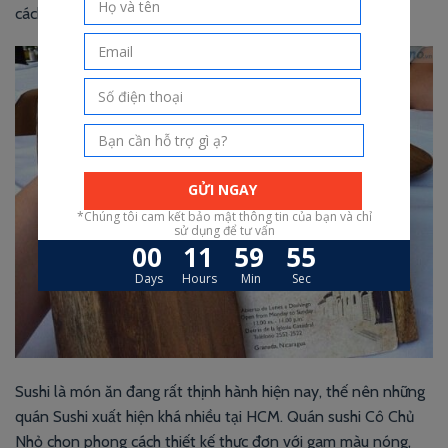
cách teen mạnh mẽ của nam giới.
Sushi là món ăn đang rất thịnh hành hiện nay, thế nên những
quán Sushi xuất hiện khá nhiều tại HCM. Quán sushi Cô Chủ
Nhỏ chọn phong cách
thiết kế thực đơn
với gam màu nóng,