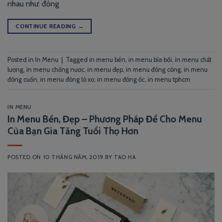
nhau như: đóng
CONTINUE READING
→
Posted in
In Menu
|
Tagged
in menu bền
,
in menu bìa bồi
,
in menu chất
lượng
,
in menu chống nươc
,
in menu đẹp
,
in menu đóng còng
,
in menu
đóng cuốn
,
in menu đóng lò xo
,
in menu đóng ốc
,
in menu tphcm
IN MENU
In Menu Bền, Đẹp – Phương Pháp Để Cho Menu
Của Bạn Gia Tăng Tuổi Thọ Hơn
POSTED ON
10 THÁNG NĂM, 2019
BY
TAO HA