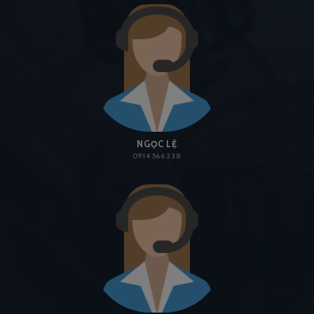
NGỌC LỆ
0914 566 238