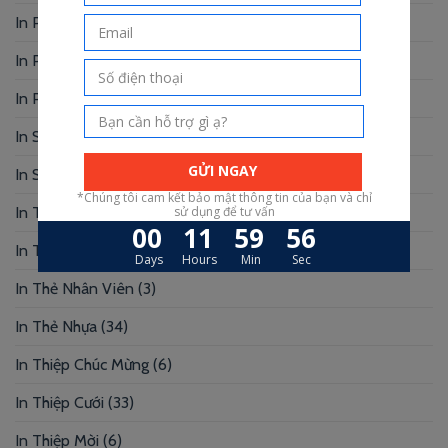
In Photobook
(30)
In Postcard
(1)
In Profile
(1)
In Sổ Tay
(2)
In Standee – PP
(2)
In Tag Treo
(7)
In Thẻ Bài
(2)
In Thẻ Nhân Viên
(3)
In Thẻ Nhựa
(34)
In Thiệp Chúc Mừng
(6)
In Thiệp Cưới
(33)
In Thiệp Mời
(6)