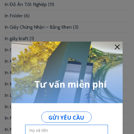
In Đồ Án Tốt Nghiệp
(11)
In Folder
(6)
In Giấy Chứng Nhận – Bằng Khen
(3)
In giấy kraft
(1)
In Giấy Mỹ Thuật
(1)
In Kẹp Bill
(1)
In Khung Hình
(2)
In Kỷ Yếu
(6)
In Lịch Bàn
(19)
In Logo
(2)
In Menu
(92)
In Name Card
(49)