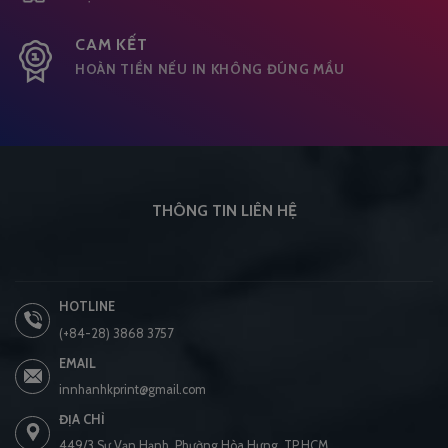
CAM KẾT
HOÀN TIỀN NẾU IN KHÔNG ĐÚNG MẦU
THÔNG TIN LIÊN HỆ
HOTLINE
(+84-28) 3868 3757
EMAIL
innhanhkprint@gmail.com
ĐỊA CHỈ
449/3 Sư Vạn Hạnh, Phường Hòa Hưng, TP.HCM