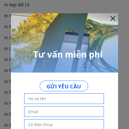
In Kẹp Bill
(1)
In Khung Hình
(2)
In Kỷ Yếu
(6)
In Lịch Bàn
(19)
In Logo
(2)
In Menu
(92)
In Name Card
(49)
In Photobook
(30)
In Postcard
(1)
In Profile
(1)
In Sổ Tay
(2)
In Standee – PP
(2)