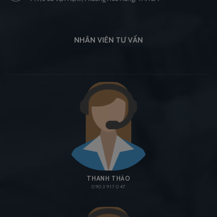
NHÂN VIÊN TƯ VẤN
THANH THẢO
0903 917 047