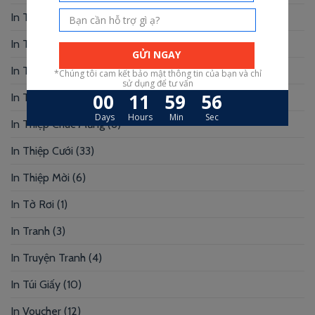
In Tag Treo
(7)
In Thẻ Bài
(2)
In Thẻ Nhân Viên
(3)
In Thẻ Nhựa
(34)
In Thiệp Chúc Mừng
(6)
In Thiệp Cưới
(33)
In Thiệp Mời
(6)
In Tờ Rơi
(1)
In Tranh
(3)
In Truyện Tranh
(4)
In Túi Giấy
(10)
In Voucher
(12)