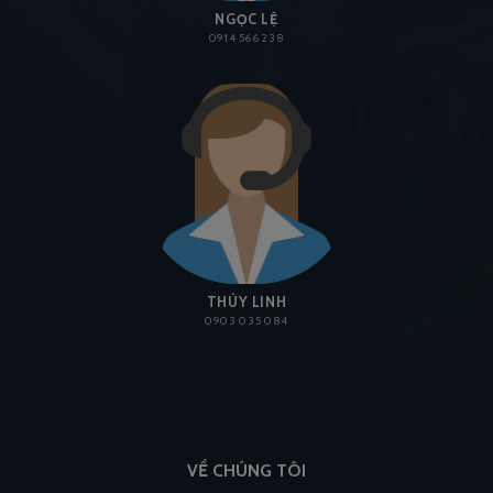
NGỌC LỆ
0914 566 238
THÙY LINH
0903 035 084
VỀ CHÚNG TÔI