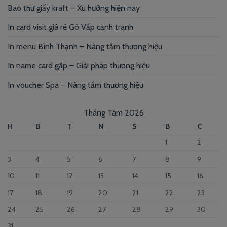
Bao thư giấy kraft – Xu hướng hiện nay
In card visit giá rẻ Gò Vấp cạnh tranh
In menu Bình Thạnh – Nâng tầm thương hiệu
In name card gấp – Giải pháp thương hiệu
In voucher Spa – Nâng tầm thương hiệu
Tháng Tám 2026
H
B
T
N
S
B
C
1
2
3
4
5
6
7
8
9
10
11
12
13
14
15
16
17
18
19
20
21
22
23
24
25
26
27
28
29
30
31