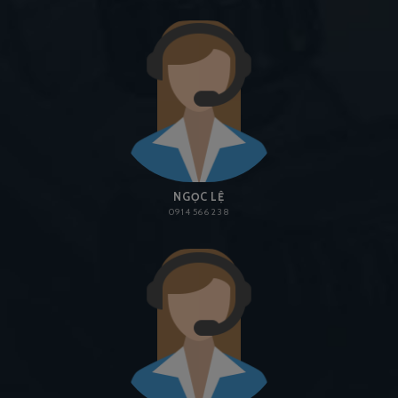
NGỌC LỆ
0914 566 238