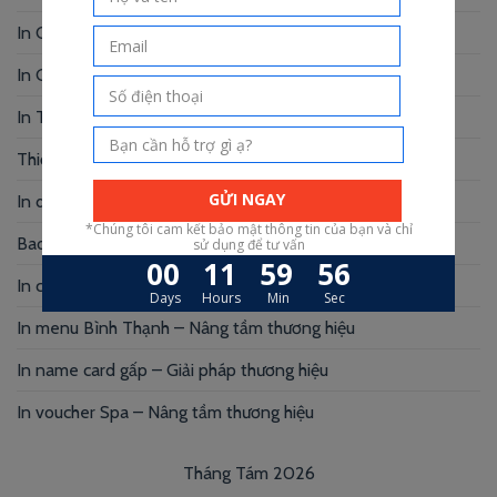
In Card Visit Đẹp – Ấn Tượng Từ Cái Nhìn Đầu Tiên
In Giấy Tiêu Đề Giá Rẻ – Bí Quyết Bật mí
In Thẻ Treo Giá Rẻ – In Nhanh, Chất Lượng
Thiết Kế Voucher Giá Rẻ – Chuyên Nghiệp
In decal logo dán – Marketing hiệu quả
Bao thư giấy kraft – Xu hướng hiện nay
In card visit giá rẻ Gò Vấp cạnh tranh
In menu Bình Thạnh – Nâng tầm thương hiệu
In name card gấp – Giải pháp thương hiệu
In voucher Spa – Nâng tầm thương hiệu
Tháng Tám 2026