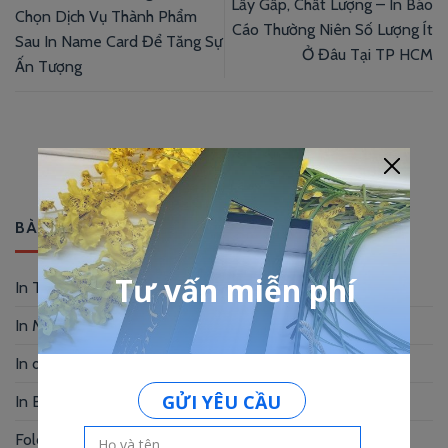
Lấy Gấp, Chất Lượng – In Báo
Chọn Dịch Vụ Thành Phẩm
Cáo Thường Niên Số Lượng Ít
Sau In Name Card Để Tăng Sự
Ở Đâu Tại TP HCM
Ấn Tượng
BÀI VIẾT MỚI
In Thẻ Nhựa Tại TP HCM – chỉ trong 24h
In Menu Vải Cao Cấp – Sang Trọng, Bền
In danh thiếp giấy mỹ thuật – Chạm là sang
In Brochure Giá Rẻ – In Nhanh, Đẹp
Folder đựng tài liệu đẹp – Dấu ấn của bạn