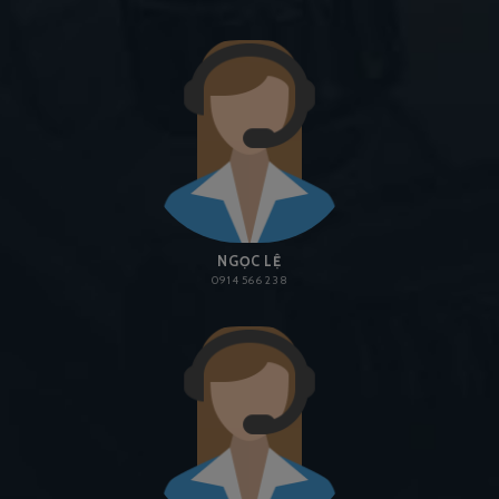
NGỌC LỆ
0914 566 238