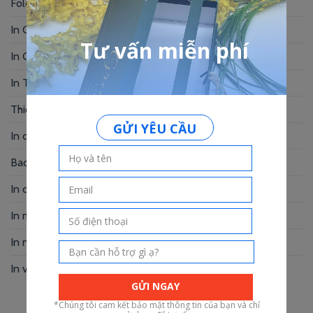
Folder đựng tài liệu đẹp – Dấu ấn của bạn
In Card Visit Đẹp – Ấn Tượng Từ Cái Nhìn Đầu Tiên
In Giấy Tiêu Đề Giá Rẻ – Bí Quyết Bật mí
In Thẻ Treo Giá Rẻ – In Nhanh, Chất Lượng
Thiết Kế Voucher Giá Rẻ – Chuyên Nghiệp
In decal logo dán – Marketing hiệu quả
Bao thư giấy kraft – Xu hướng hiện nay
In card visit giá rẻ Gò Vấp cạnh tranh
In menu Bình Thạnh – Nâng tầm thương hiệu
In name card gấp – Giải pháp thương hiệu
In voucher Spa – Nâng tầm thương hiệu
Tháng Tám 2026