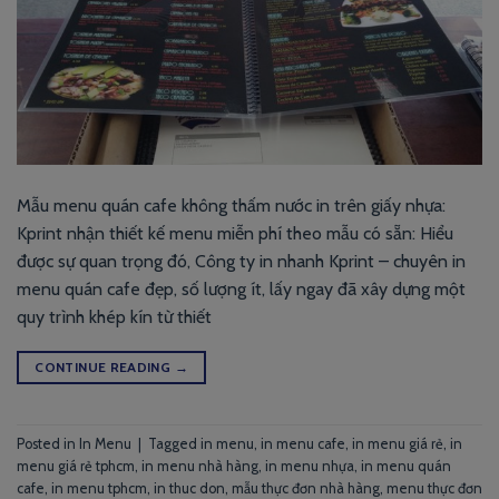
Mẫu menu quán cafe không thấm nước in trên giấy nhựa:
Kprint nhận thiết kế menu miễn phí theo mẫu có sẵn: Hiểu
được sự quan trọng đó, Công ty in nhanh Kprint – chuyên in
menu quán cafe đẹp, số lượng ít, lấy ngay đã xây dựng một
quy trình khép kín từ thiết
CONTINUE READING
→
Posted in
In Menu
|
Tagged
in menu
,
in menu cafe
,
in menu giá rẻ
,
in
menu giá rẻ tphcm
,
in menu nhà hàng
,
in menu nhựa
,
in menu quán
cafe
,
in menu tphcm
,
in thuc don
,
mẫu thực đơn nhà hàng
,
menu thực đơn