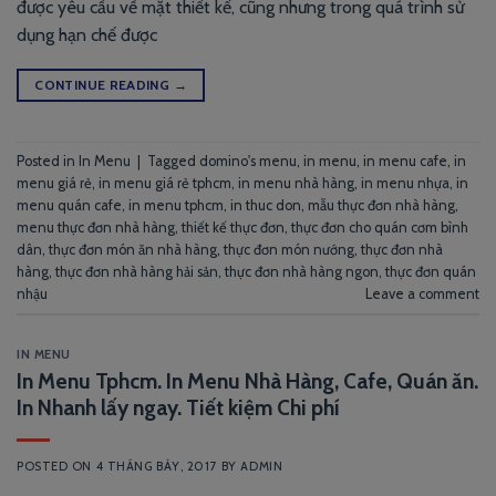
được yêu cầu về mặt thiết kế, cũng nhưng trong quá trình sử
dụng hạn chế được
CONTINUE READING
→
Posted in
In Menu
|
Tagged
domino's menu
,
in menu
,
in menu cafe
,
in
menu giá rẻ
,
in menu giá rẻ tphcm
,
in menu nhà hàng
,
in menu nhựa
,
in
menu quán cafe
,
in menu tphcm
,
in thuc don
,
mẫu thực đơn nhà hàng
,
menu thực đơn nhà hàng
,
thiết kế thực đơn
,
thực đơn cho quán cơm bình
dân
,
thực đơn món ăn nhà hàng
,
thực đơn món nướng
,
thực đơn nhà
hàng
,
thực đơn nhà hàng hải sản
,
thực đơn nhà hàng ngon
,
thực đơn quán
nhậu
Leave a comment
IN MENU
In Menu Tphcm. In Menu Nhà Hàng, Cafe, Quán ăn.
In Nhanh lấy ngay. Tiết kiệm Chi phí
POSTED ON
4 THÁNG BẢY, 2017
BY
ADMIN