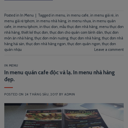
Posted in
In Menu
|
Tagged
in menu
,
in menu cafe
,
in menu giá rẻ
,
in
menu giá rẻ tphcm
,
in menu nhà hàng
,
in menu nhựa
,
in menu quán
cafe
,
in menu tphcm
,
in thuc don
,
mẫu thực đơn nhà hàng
,
menu thực đơn
nhà hàng
,
thiết kế thực đơn
,
thực đơn cho quán cơm bình dân
,
thực đơn
món ăn nhà hàng
,
thực đơn món nướng
,
thực đơn nhà hàng
,
thực đơn nhà
hàng hải sản
,
thực đơn nhà hàng ngon
,
thực đơn quán ngon
,
thực đơn
quán nhậu
Leave a comment
IN MENU
In menu quán cafe độc và lạ. In menu nhà hàng
đẹp.
POSTED ON
24 THÁNG SÁU, 2017
BY
ADMIN