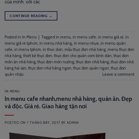
của mình, với các
CONTINUE READING
→
Posted in
In Menu
|
Tagged
in menu
,
in menu cafe
,
in menu giá rẻ
,
in
menu giá rẻ tphcm
,
in menu nhà hàng
,
in menu nhựa
,
in menu quán
cafe
,
in menu tphcm
,
in thuc don
,
mẫu thực đơn nhà hàng
,
menu thực đơn
nhà hàng
,
thiết kế thực đơn
,
thực đơn cho quán cơm bình dân
,
thực đơn
món ăn nhà hàng
,
thực đơn món nướng
,
thực đơn nhà hàng
,
thực đơn nhà
hàng hải sản
,
thực đơn nhà hàng ngon
,
thực đơn quán ngon
,
thực đơn
quán nhậu
Leave a comment
IN MENU
In menu cafe nhanh,menu nhà hàng, quán ăn. Đẹp
và độc. Giá rẻ. Giao hàng tận nơi
POSTED ON
1 THÁNG BẢY, 2017
BY
ADMIN