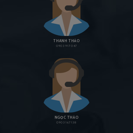
THANH THẢO
0903 917 047
NGỌC THẢO
0903 167 138