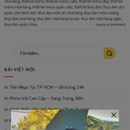
nhà hàng
,
thiết kế menu
,
thiet ke menu cafe
,
thiết kế menu đẹp
,
thiết kế
menu nhà hàng
,
thiết kế menu quán cafe
,
thiết kế thực đơn
,
thực đơn cho
quán cơm bình dân
,
thực đơn món ăn nhà hàng
,
thực đơn món nướng
,
thực đơn nhà hàng
,
thực đơn nhà hàng hải sản
,
thực đơn nhà hàng ngon
,
thực đơn quán nhậu
Leave a comment
BÀI VIẾT MỚI
In Thẻ Nhựa Tại TP HCM – chỉ trong 24h
In Menu Vải Cao Cấp – Sang Trọng, Bền
In danh thiếp giấy mỹ thuật – Chạm là sang
In Brochure Giá Rẻ – In Nhanh, Đẹp