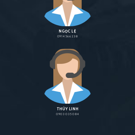
NGỌC LỆ
0914 566 238
THÙY LINH
0903 035 084