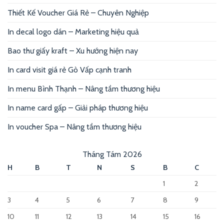
Thiết Kế Voucher Giá Rẻ – Chuyên Nghiệp
In decal logo dán – Marketing hiệu quả
Bao thư giấy kraft – Xu hướng hiện nay
In card visit giá rẻ Gò Vấp cạnh tranh
In menu Bình Thạnh – Nâng tầm thương hiệu
In name card gấp – Giải pháp thương hiệu
In voucher Spa – Nâng tầm thương hiệu
Tháng Tám 2026
H
B
T
N
S
B
C
1
2
3
4
5
6
7
8
9
10
11
12
13
14
15
16