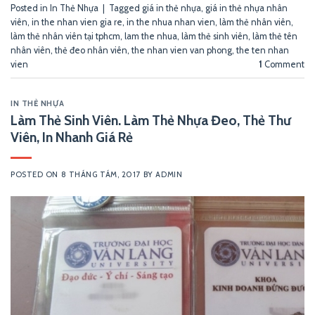
Posted in
In Thẻ Nhựa
|
Tagged
giá in thẻ nhựa
,
giá in thẻ nhựa nhân
viên
,
in the nhan vien gia re
,
in the nhua nhan vien
,
làm thẻ nhân viên
,
làm thẻ nhân viên tại tphcm
,
lam the nhua
,
làm thẻ sinh viên
,
làm thẻ tên
nhân viên
,
thẻ đeo nhân viên
,
the nhan vien van phong
,
the ten nhan
vien
1
Comment
IN THẺ NHỰA
Làm Thẻ Sinh Viên. Làm Thẻ Nhựa Đeo, Thẻ Thư
Viên, In Nhanh Giá Rẻ
POSTED ON
8 THÁNG TÁM, 2017
BY
ADMIN