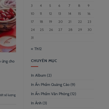
3
4
5
6
7
8
9
10
11
12
13
14
15
16
17
18
19
20
21
22
23
24
25
26
27
28
29
30
31
« Th12
CHUYÊN MỤC
p ứng cho
In Album
(2)
In Ấn Phẩm Quảng Cáo
(9)
In Ấn Phẩm Văn Phòng
(12)
 tết số lượng
In Ảnh
(3)