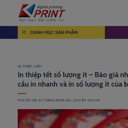
Skip
to
content
DANH MỤC SẢN PHẨM
IN THIỆP CƯỚI
In thiệp tết số lượng ít – Báo giá 
cầu in nhanh và in số lượng ít của b
POSTED ON
23 THÁNG MƯỜI HAI, 2019
BY
TAO HA