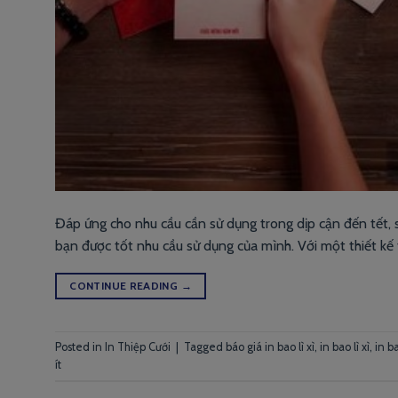
Đáp ứng cho nhu cầu cần sử dụng trong dịp cận đến tết, sử
bạn được tốt nhu cầu sử dụng của mình. Với một thiết kế
CONTINUE READING
→
Posted in
In Thiệp Cưới
|
Tagged
báo giá in bao lì xì
,
in bao lì xì
,
in b
ít