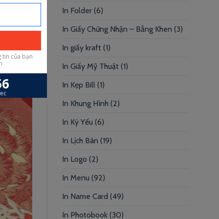
In Folder
(6)
In Giấy Chứng Nhận – Bằng Khen
(3)
In giấy kraft
(1)
In Giấy Mỹ Thuật
(1)
In Kẹp Bill
(1)
In Khung Hình
(2)
In Kỷ Yếu
(6)
In Lịch Bàn
(19)
In Logo
(2)
In Menu
(92)
In Name Card
(49)
In Photobook
(30)