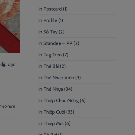
In Postcard
(1)
In Profile
(1)
In Sổ Tay
(2)
In Standee – PP
(2)
In Tag Treo
(7)
 dịp đặc
In Thẻ Bài
(2)
In Thẻ Nhân Viên
(3)
In Thẻ Nhựa
(34)
In Thiệp Chúc Mừng
(6)
thiệp năm
In Thiệp Cưới
(33)
In Thiệp Mời
(6)
In Tờ Rơi
(1)