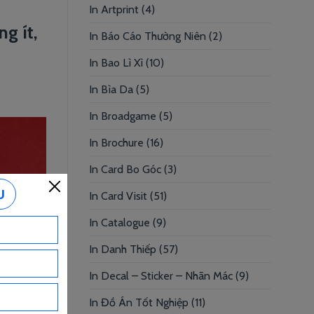
In Artprint
(4)
ng ít,
In Báo Cáo Thường Niên
(2)
In Bao Lì Xì
(10)
In Bìa Da
(5)
In Broadgame
(5)
In Brochure
(16)
In Card Bo Góc
(3)
In Card Visit
(51)
In Catalogue
(9)
In Danh Thiếp
(57)
In Decal – Sticker – Nhãn Mác
(9)
In Đồ Án Tốt Nghiệp
(11)