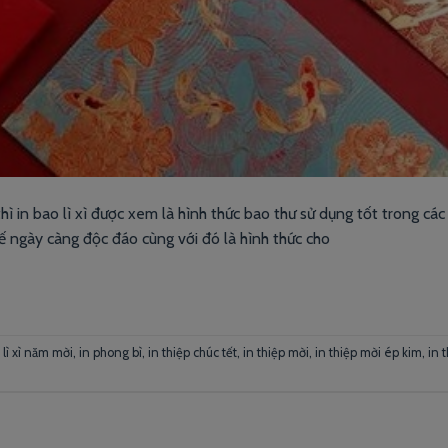
thì in bao lì xì được xem là hình thức bao thư sử dụng tốt trong các
kế ngày càng độc đáo cùng với đó là hình thức cho
 lì xì năm mời
,
in phong bì
,
in thiệp chúc tết
,
in thiệp mời
,
in thiệp mời ép kim
,
in 