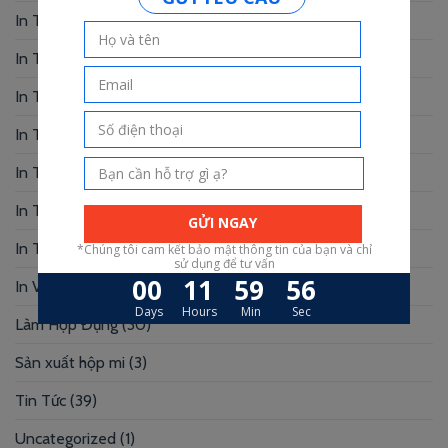
In Thiệp Chúc Mừng
(6)
In Thiệp Cưới
(33)
In Thiệp Mời
(6)
In Tờ Rơi
(1)
In Tranh
(3)
In Truyện Tranh
(4)
In Túi Giấy
(10)
In Voucher
(12)
Làm Hộp Đựng
(30)
Sản xuất hộp mi
(3)
Tin Tức
(39)
Uncategorized
(1)