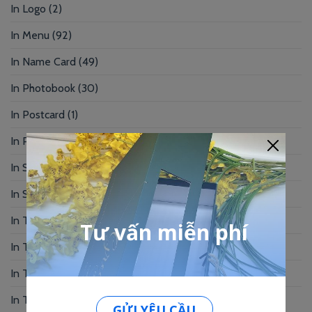
In Logo
(2)
In Menu
(92)
In Name Card
(49)
In Photobook
(30)
In Postcard
(1)
In Profile
(1)
In Sổ Tay
(2)
In Standee – PP
(2)
In Tag Treo
(7)
In Thẻ Bài
(2)
In Thẻ Nhân Viên
(3)
In Thẻ Nhựa
(34)