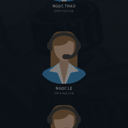
NGỌC THẢO
0903 167 138
NGỌC LỆ
0914 566 238