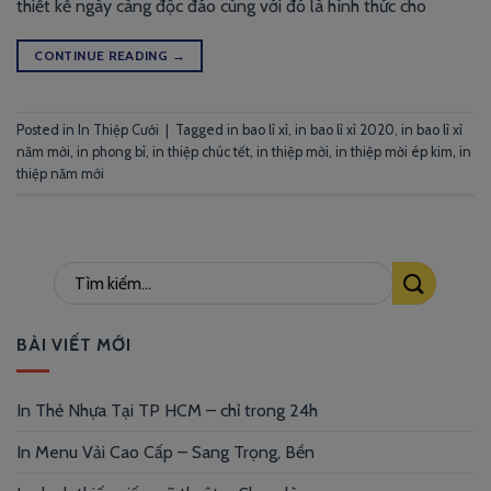
thiết kế ngày càng độc đáo cùng với đó là hình thức cho
CONTINUE READING
→
Posted in
In Thiệp Cưới
|
Tagged
in bao lì xì
,
in bao lì xì 2020
,
in bao lì xì
năm mời
,
in phong bì
,
in thiệp chúc tết
,
in thiệp mời
,
in thiệp mời ép kim
,
in
thiệp năm mới
BÀI VIẾT MỚI
In Thẻ Nhựa Tại TP HCM – chỉ trong 24h
In Menu Vải Cao Cấp – Sang Trọng, Bền