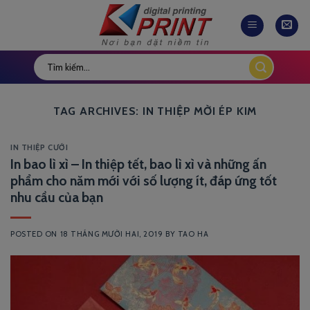
Skip
to
content
TAG ARCHIVES:
IN THIỆP MỜI ÉP KIM
IN THIỆP CƯỚI
In bao lì xì – In thiệp tết, bao lì xì và những ấn
phẩm cho năm mới với số lượng ít, đáp ứng tốt
nhu cầu của bạn
POSTED ON
18 THÁNG MƯỜI HAI, 2019
BY
TAO HA