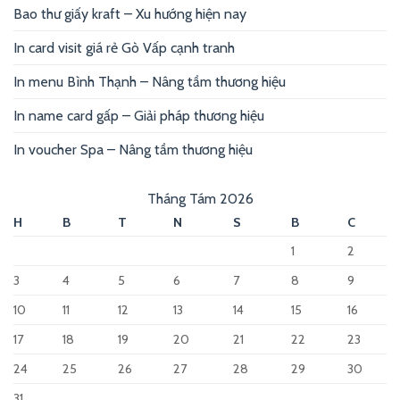
Bao thư giấy kraft – Xu hướng hiện nay
In card visit giá rẻ Gò Vấp cạnh tranh
In menu Bình Thạnh – Nâng tầm thương hiệu
In name card gấp – Giải pháp thương hiệu
In voucher Spa – Nâng tầm thương hiệu
Tháng Tám 2026
H
B
T
N
S
B
C
1
2
3
4
5
6
7
8
9
10
11
12
13
14
15
16
17
18
19
20
21
22
23
24
25
26
27
28
29
30
31