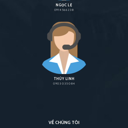
NGỌC LỆ
0914 566 238
THÙY LINH
0903 035 084
VỀ CHÚNG TÔI