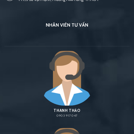
NHÂN VIÊN TƯ VẤN
THANH THẢO
0903 917 047