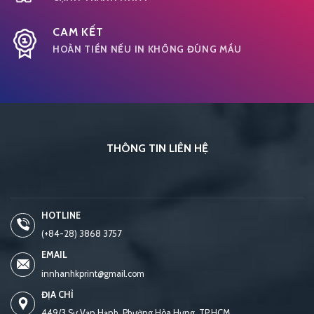
CAM KẾT
HOÀN TIỀN NẾU IN KHÔNG ĐÚNG MẦU
THÔNG TIN LIÊN HỆ
HOTLINE
(+84-28) 3868 3757
EMAIL
innhanhkprint@gmail.com
ĐỊA CHỈ
449/3 Sư Vạn Hạnh, Phường Hòa Hưng, TP.HCM