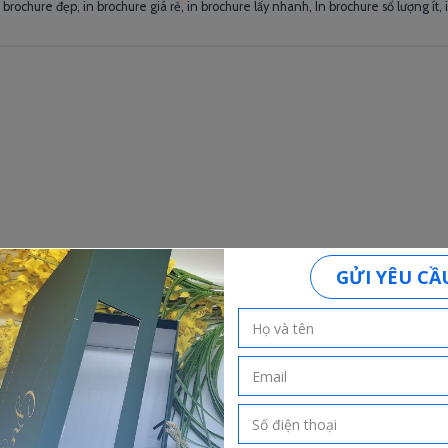
n brochure đẹp
,
in brochure giá rẻ
,
in brochure lấy nhanh
,
In brochure số lượng ít
,