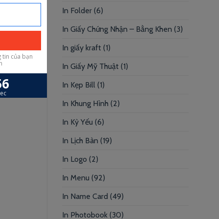
In Folder
(6)
In Giấy Chứng Nhận – Bằng Khen
(3)
In giấy kraft
(1)
In Giấy Mỹ Thuật
(1)
In Kẹp Bill
(1)
In Khung Hình
(2)
In Kỷ Yếu
(6)
In Lịch Bàn
(19)
In Logo
(2)
In Menu
(92)
In Name Card
(49)
In Photobook
(30)