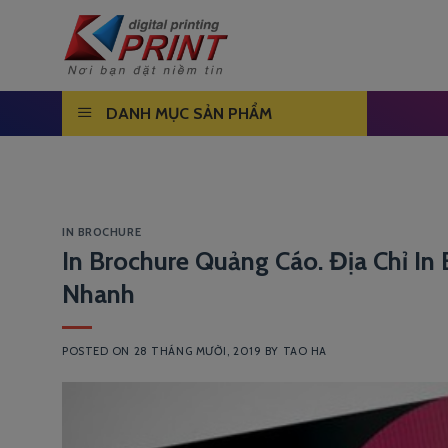
Skip
to
content
DANH MỤC SẢN PHẨM
IN BROCHURE
In Brochure Quảng Cáo. Địa Chỉ In 
Nhanh
POSTED ON
28 THÁNG MƯỜI, 2019
BY
TAO HA