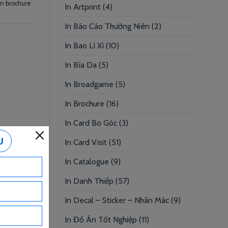
in brochure
In Artprint
(4)
In Báo Cáo Thường Niên
(2)
In Bao Lì Xì
(10)
In Bìa Da
(5)
In Broadgame
(5)
In Brochure
(16)
In Card Bo Góc
(3)
In Card Visit
(51)
In Catalogue
(9)
In Danh Thiếp
(57)
In Decal – Sticker – Nhãn Mác
(9)
In Đồ Án Tốt Nghiệp
(11)