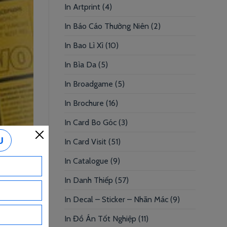
In Artprint
(4)
In Báo Cáo Thường Niên
(2)
In Bao Lì Xì
(10)
In Bìa Da
(5)
In Broadgame
(5)
In Brochure
(16)
In Card Bo Góc
(3)
In Card Visit
(51)
In Catalogue
(9)
In Danh Thiếp
(57)
In Decal – Sticker – Nhãn Mác
(9)
In Đồ Án Tốt Nghiệp
(11)