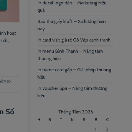
In decal logo dán – Marketing hiệu
quả
Bao thư giấy kraft – Xu hướng hiện
nay
ình hoạt
In card visit giá rẻ Gò Vấp cạnh tranh
nhất,
In menu Bình Thạnh – Nâng tầm
thương hiệu
In name card gấp – Giải pháp thương
hiệu
niên số
In voucher Spa – Nâng tầm thương
hiệu
ên Số
Tháng Tám 2026
H
B
T
N
S
B
C
1
2