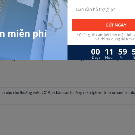
những thông tin, hình ảnh, nội dung về các hoạt động kinh doanh, l
ty trong một năm. Việc in báo cáo thường niên là việc cốt yếu của
,
in báo cáo thường niên 2019
,
in báo cáo thường niên tphcm
,
In brochure
,
in nh