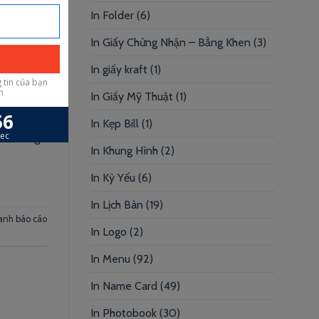
In Folder
(6)
In Giấy Chứng Nhận – Bằng Khen
(3)
In giấy kraft
(1)
In Giấy Mỹ Thuật
(1)
ợi nhuận
In Kẹp Bill
(1)
 mỗi công
In Khung Hình
(2)
In Kỷ Yếu
(6)
In Lịch Bàn
(19)
anh báo cáo
In Logo
(2)
In Menu
(92)
In Name Card
(49)
In Photobook
(30)