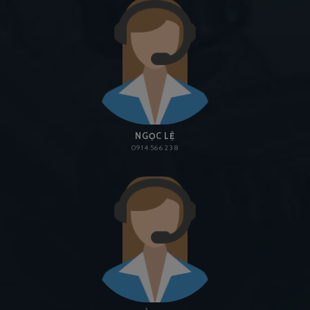
NGỌC LỆ
0914 566 238