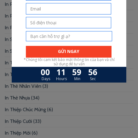
In Photobook
(30)
In Postcard
(1)
In Profile
(1)
In Sổ Tay
(2)
In Standee – PP
(2)
In Tag Treo
(7)
In Thẻ Bài
(2)
In Thẻ Nhân Viên
(3)
In Thẻ Nhựa
(34)
In Thiệp Chúc Mừng
(6)
In Thiệp Cưới
(33)
In Thiệp Mời
(6)