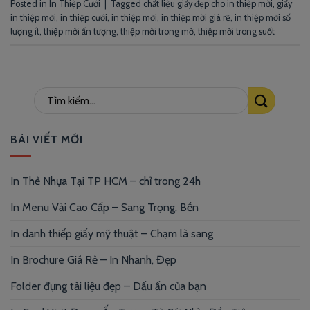
Posted in
In Thiệp Cưới
|
Tagged
chất liệu giấy đẹp cho in thiệp mời
,
giấy
in thiệp mời
,
in thiệp cưới
,
in thiệp mời
,
in thiệp mời giá rẽ
,
in thiệp mời số
lượng ít
,
thiệp mời ấn tượng
,
thiệp mời trong mờ
,
thiệp mời trong suốt
BÀI VIẾT MỚI
In Thẻ Nhựa Tại TP HCM – chỉ trong 24h
In Menu Vải Cao Cấp – Sang Trọng, Bền
In danh thiếp giấy mỹ thuật – Chạm là sang
In Brochure Giá Rẻ – In Nhanh, Đẹp
Folder đựng tài liệu đẹp – Dấu ấn của bạn