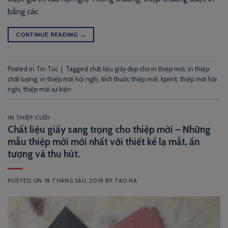
bằng các
CONTINUE READING
→
Posted in
Tin Tức
|
Tagged
chất liệu giấy đẹp cho in thiệp mời
,
in thiệp
chất lượng
,
in thiệp mời hội nghị
,
kích thước thiệp mời
,
kprint
,
thiệp mời hội
nghị
,
thiệp mời sự kiện
IN THIỆP CƯỚI
Chất liệu giấy sang trọng cho thiệp mời – Những
mẫu thiệp mời mới nhất với thiết kế lạ mắt, ấn
tượng và thu hút.
POSTED ON
18 THÁNG SÁU, 2019
BY
TAO HA