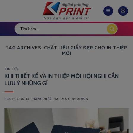
Skip
to
content
TAG ARCHIVES:
CHẤT LIỆU GIẤY ĐẸP CHO IN THIỆP
MỜI
TIN TỨC
KHI THIẾT KẾ VÀ IN THIỆP MỜI HỘI NGHỊ CẦN
LƯU Ý NHỮNG GÌ
POSTED ON
14 THÁNG MƯỜI HAI, 2020
BY
ADMIN