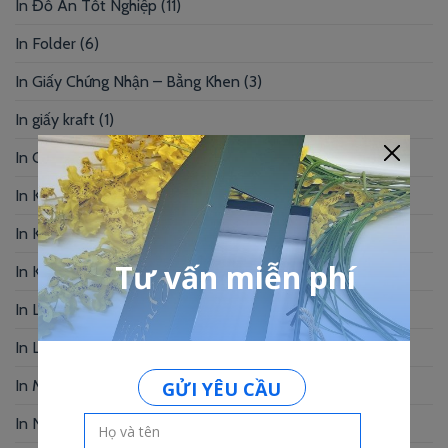
In Đồ Án Tốt Nghiệp
(11)
In Folder
(6)
In Giấy Chứng Nhận – Bằng Khen
(3)
In giấy kraft
(1)
In Giấy Mỹ Thuật
(1)
In Kẹp Bill
(1)
In Khung Hình
(2)
In Kỷ Yếu
(6)
In Lịch Bàn
(19)
In Logo
(2)
In Menu
(92)
In Name Card
(49)