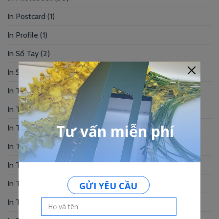
In Postcard
(1)
In Profile
(1)
In Sổ Tay
(2)
In Standee – PP
(2)
In Tag Treo
(7)
In Thẻ Bài
(2)
In Thẻ Nhân Viên
(3)
In Thẻ Nhựa
(34)
In Thiệp Chúc Mừng
(6)
In Thiệp Cưới
(33)
In Thiệp Mời
(6)