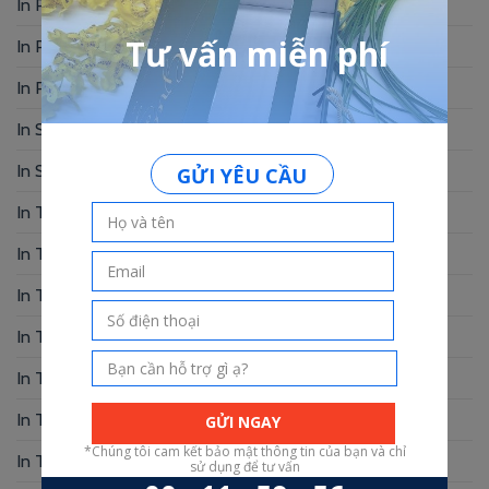
In Photobook
(30)
In Postcard
(1)
In Profile
(1)
In Sổ Tay
(2)
In Standee – PP
(2)
In Tag Treo
(7)
In Thẻ Bài
(2)
In Thẻ Nhân Viên
(3)
In Thẻ Nhựa
(34)
In Thiệp Chúc Mừng
(6)
In Thiệp Cưới
(33)
In Thiệp Mời
(6)