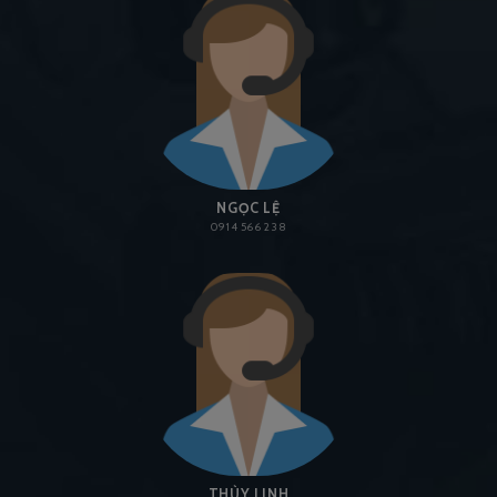
NGỌC LỆ
0914 566 238
THÙY LINH