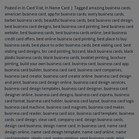
Posted in
In Card Visit
,
In Name Card
|
Tagged
amazing business cards
,
american business card
,
app for business cards
,
avery business cards
,
barber business cards
,
beautiful business cards
,
best business card design
,
best business card designs
,
best business card printing
,
best business card
website
,
best business cards
,
best business cards online
,
best business
credit card offers
,
best online business card printing
,
best place to buy
business cards
,
best place to order business cards
,
best visiting card
,
best
visiting card designs
,
biz card printing
,
bizcard
,
black business cards
,
black
plastic business cards
,
blank business cards
,
booklet printing
,
brochure
printing
,
build your own business card
,
business card
,
business card app
,
business card builder
,
business card card
,
business card companies
,
business card creator
,
business card creator online
,
business card design
and print
,
business card design online
,
business card design services
,
business card design templates
,
business card designer
,
business card
designer online
,
business card designs
,
business card express
,
business
card format
,
business card holder
,
business card layout
,
business card logo
,
business card machine
,
business card magnets
,
business card maker
,
business card reader
,
business card size
,
business card template
,
business
cards
,
card design
,
clear card
,
company card
,
design business cards
,
design card business
,
design name card
,
in business card
,
name card
design online
,
name card design template
,
name card online
,
name
card template
,
plastic card
,
poster printing
,
print business cards
,
print