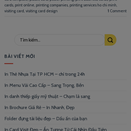
cards
,
print online
,
printing companies
,
printing services ho chi minh
,
visiting card
,
visiting card design
1
Comment
BÀI VIẾT MỚI
In Thẻ Nhựa Tại TP HCM – chỉ trong 24h
In Menu Vải Cao Cấp – Sang Trọng, Bền
In danh thiếp giấy mỹ thuật – Chạm là sang
In Brochure Giá Rẻ – In Nhanh, Đẹp
Folder đựng tài liệu đẹp – Dấu ấn của bạn
In Card Visit Đẹp – Ấn Tượng Từ Cái Nhìn Đầu Tiên