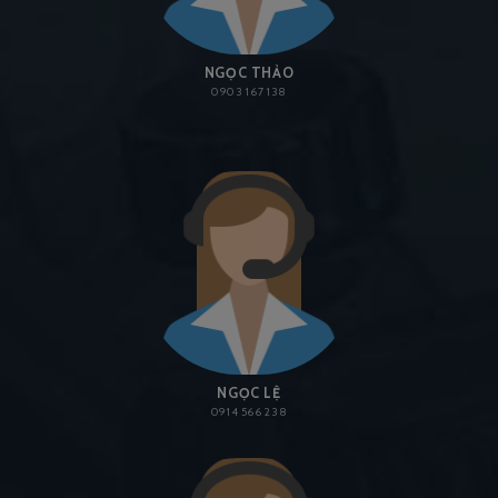
NGỌC THẢO
0903 167 138
NGỌC LỆ
0914 566 238