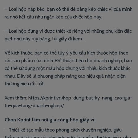
– Loại hộp nắp kéo, bạn có thể dễ dàng kéo chiếc ví của mình
ra nhờ kết cấu như ngăn kéo của chiếc hộp này.
– Loại hộp đựng ví được thiết kế riêng với những phụ kiện đặc
biệt như dây ruy băng, túi giấy đi kèm…
Về kích thước, bạn có thể tùy ý yêu cầu kích thước hộp theo
các sản phẩm của mình. Để thuận tiện cho doanh nghiệp, bạn
có thể sử dụng một mẫu hộp chung với nhiều kích thước khác
nhau. Đây sẽ là phương pháp nâng cao hiệu quả nhận diện
thương hiệu rất tốt.
Xem thêm: https://kprint.vn/hop-dung-but-ky-nang-cao-gia-
tri-qua-tang-doanh-nghiep/
Chọn Kprint làm nơi gia công hộp giấy vì:
– Thiết kế tạo mẫu theo phong cách chuyên nghiệp, giàu
thẩm mỹ và cảm xúc phù hợp với sản phẩm, thương hiệu, nhu