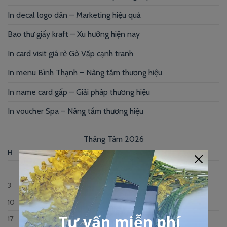
In decal logo dán – Marketing hiệu quả
Bao thư giấy kraft – Xu hướng hiện nay
In card visit giá rẻ Gò Vấp cạnh tranh
In menu Bình Thạnh – Nâng tầm thương hiệu
In name card gấp – Giải pháp thương hiệu
In voucher Spa – Nâng tầm thương hiệu
Tháng Tám 2026
H
B
T
N
S
B
C
1
2
3
4
5
6
7
8
9
10
11
12
13
14
15
16
17
18
19
20
21
22
23