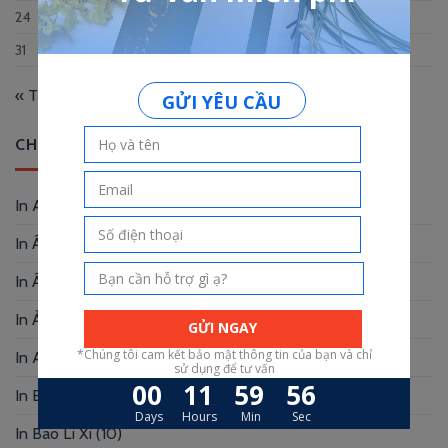
24
25
26
27
28
29
30
31
« Th12
CHUYÊN MỤC
In Album
(2)
In Ấn Phẩm Quảng Cáo
(9)
In Ấn Phẩm Văn Phòng
(12)
In Ảnh
(3)
In Artprint
(4)
In Báo Cáo Thường Niên
(2)
In Bao Lì Xì
(10)