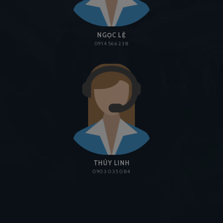
NGỌC LỆ
0914 566 238
THÙY LINH
0903 035 084