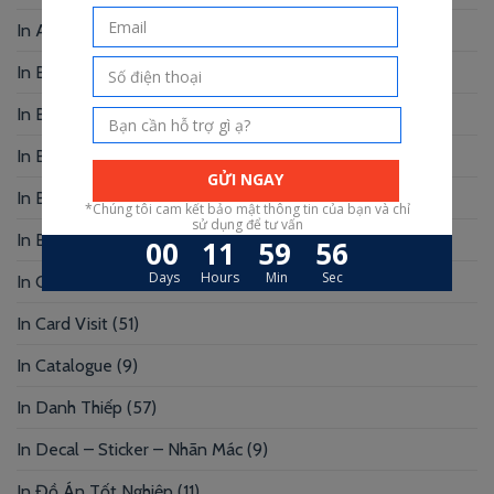
In Artprint
(4)
In Báo Cáo Thường Niên
(2)
In Bao Lì Xì
(10)
In Bìa Da
(5)
In Broadgame
(5)
In Brochure
(16)
In Card Bo Góc
(3)
In Card Visit
(51)
In Catalogue
(9)
In Danh Thiếp
(57)
In Decal – Sticker – Nhãn Mác
(9)
In Đồ Án Tốt Nghiệp
(11)