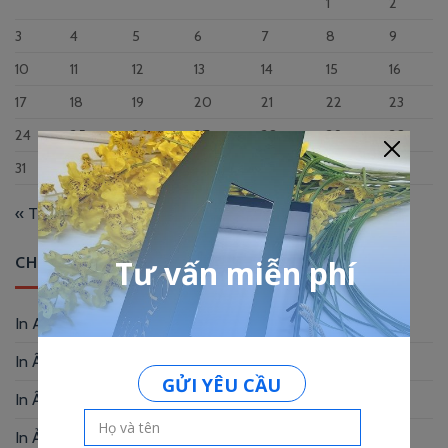
1
2
3
4
5
6
7
8
9
10
11
12
13
14
15
16
17
18
19
20
21
22
23
24
25
26
27
28
29
30
31
« Th12
CHUYÊN MỤC
In Album
(2)
In Ấn Phẩm Quảng Cáo
(9)
In Ấn Phẩm Văn Phòng
(12)
In Ảnh
(3)