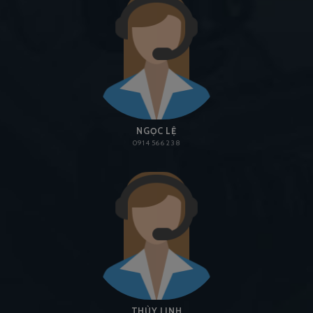
NGỌC LỆ
0914 566 238
THÙY LINH