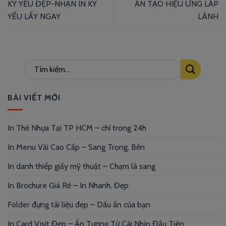
KỶ YẾU ĐẸP-NHẬN IN KỶ
ẤN TẠO HIỆU ỨNG LẤP
YẾU LẤY NGAY
LÁNH
BÀI VIẾT MỚI
In Thẻ Nhựa Tại TP HCM – chỉ trong 24h
In Menu Vải Cao Cấp – Sang Trọng, Bền
In danh thiếp giấy mỹ thuật – Chạm là sang
In Brochure Giá Rẻ – In Nhanh, Đẹp
Folder đựng tài liệu đẹp – Dấu ấn của bạn
In Card Visit Đẹp – Ấn Tượng Từ Cái Nhìn Đầu Tiên