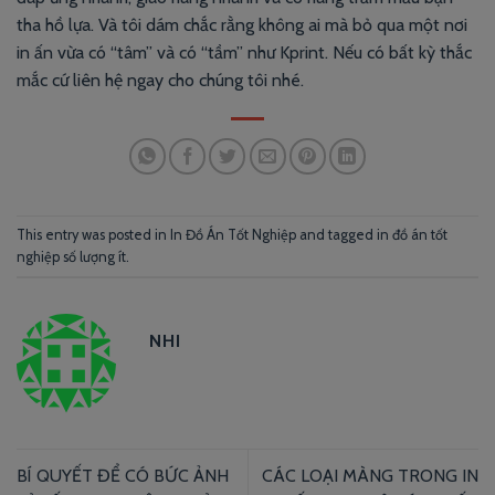
tha hồ lựa. Và tôi dám chắc rằng không ai mà bỏ qua một nơi
in ấn vừa có “tâm” và có “tầm” như Kprint. Nếu có bất kỳ thắc
mắc cứ liên hệ ngay cho chúng tôi nhé.
This entry was posted in
In Đồ Án Tốt Nghiệp
and tagged
in đồ án tốt
nghiệp số lượng ít
.
NHI
BÍ QUYẾT ĐỂ CÓ BỨC ẢNH
CÁC LOẠI MÀNG TRONG IN