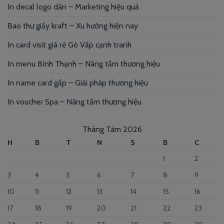
In decal logo dán – Marketing hiệu quả
Bao thư giấy kraft – Xu hướng hiện nay
In card visit giá rẻ Gò Vấp cạnh tranh
In menu Bình Thạnh – Nâng tầm thương hiệu
In name card gấp – Giải pháp thương hiệu
In voucher Spa – Nâng tầm thương hiệu
Tháng Tám 2026
H
B
T
N
S
B
C
1
2
3
4
5
6
7
8
9
10
11
12
13
14
15
16
17
18
19
20
21
22
23