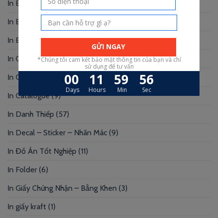
In Bìa Da
(5)
In Broadgame
(5)
In Brochure
(16)
In Card Bo Góc
(3)
In Card Visit
(51)
In Catalogue
(9)
In Danh Thiếp
(57)
In Decal – Sticker – Nhãn Mác
(9)
In Đồ Án Tốt Nghiệp
(11)
In Folder
(6)
In Giấy Chứng Nhận – Bằng Khen
(3)
In giấy kraft
(1)