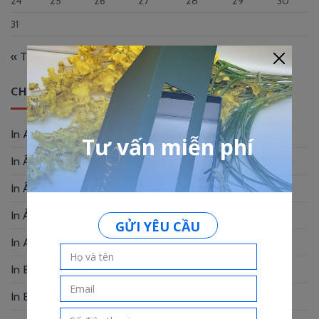
24
25
26
27
28
29
30
31
« Th12
CHUYÊN MỤC
In Album
(2)
In Ấn Phẩm Quảng Cáo
(9)
In Ấn Phẩm Văn Phòng
(12)
In Ảnh
(3)
In Artprint
(4)
In Báo Cáo Thường Niên
(2)
In Bao Lì Xì
(10)