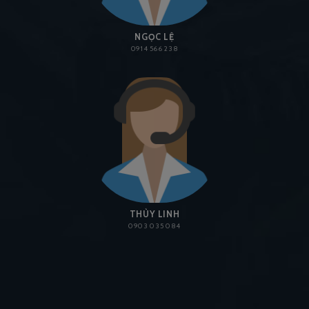
NGỌC LỆ
0914 566 238
THÙY LINH
0903 035 084