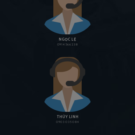
NGỌC LỆ
0914 566 238
THÙY LINH
0903 035 084