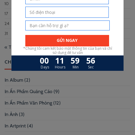
10
11
12
13
14
15
16
17
18
19
20
21
22
23
24
25
26
27
28
29
30
31
« Th12
CHUYÊN MỤC
In Album
(2)
In Ấn Phẩm Quảng Cáo
(9)
In Ấn Phẩm Văn Phòng
(12)
In Ảnh
(3)
In Artprint
(4)