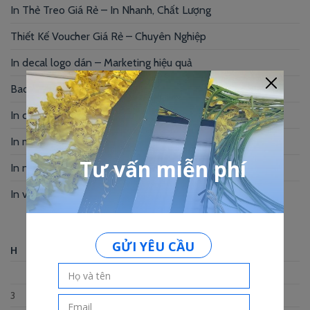
In Thẻ Treo Giá Rẻ – In Nhanh, Chất Lượng
Thiết Kế Voucher Giá Rẻ – Chuyên Nghiệp
In decal logo dán – Marketing hiệu quả
Bao thư giấy kraft – Xu hướng hiện nay
In card visit giá rẻ Gò Vấp cạnh tranh
In menu Bình Thạnh – Nâng tầm thương hiệu
In name card gấp – Giải pháp thương hiệu
In voucher Spa – Nâng tầm thương hiệu
Tháng Tám 2026
H
B
T
N
S
B
C
1
2
3
4
5
6
7
8
9