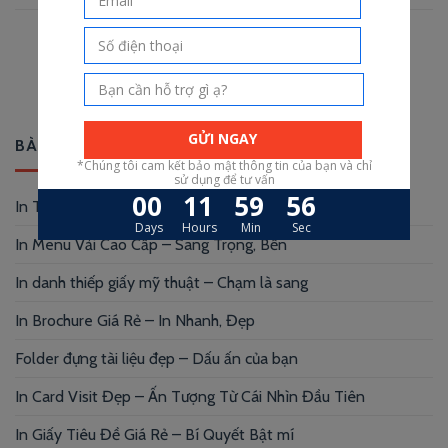
BÀI VIẾT MỚI
In Thẻ Nhựa Tại TP HCM – chỉ trong 24h
In Menu Vải Cao Cấp – Sang Trọng, Bền
In danh thiếp giấy mỹ thuật – Chạm là sang
In Brochure Giá Rẻ – In Nhanh, Đẹp
Folder đựng tài liệu đẹp – Dấu ấn của bạn
In Card Visit Đẹp – Ấn Tượng Từ Cái Nhìn Đầu Tiên
In Giấy Tiêu Đề Giá Rẻ – Bí Quyết Bật mí