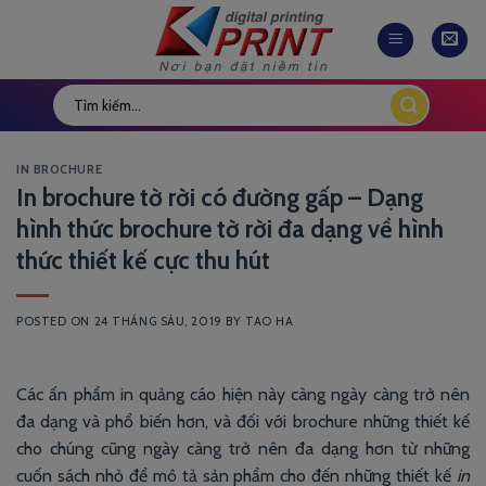
Skip
to
content
IN BROCHURE
In brochure tờ rời có đường gấp – Dạng
hình thức brochure tờ rời đa dạng về hình
thức thiết kế cực thu hút
POSTED ON
24 THÁNG SÁU, 2019
BY
TAO HA
Các ấn phẩm in quảng cáo hiện này càng ngày càng trở nên
đa dạng và phổ biến hơn, và đối với brochure những thiết kế
cho chúng cũng ngày càng trở nên đa dạng hơn từ những
cuốn sách nhỏ để mô tả sản phẩm cho đến những thiết kế
in