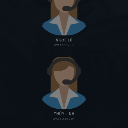
NGỌC LỆ
0914 566 238
THÙY LINH
0903 035 084