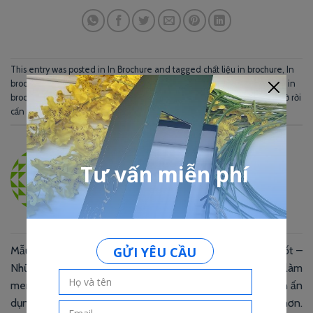
This entry was posted in
In Brochure
and tagged
chất liệu in brochure
,
In
brochure
,
in brochure cấn gấp
,
in brochure chất lượng
,
in brochure đẹp
,
in
brochure giá rẻ
,
In brochure số lượng ít
,
in brochure tờ rời
,
in brochure tờ rời
cấn gấp
,
In brochure tphcm
.
TAO HA
Mẫu in menu đẹp năm 2019 –
In name card trong suốt –
Những thiết kế phong cách
Chất liệu giấy nhựa trong làm
menu đa dạng sử dụng thông
name card của bạn trở nên ấn
dụng trong năm nay
tượng và đẳng cấp hơn.