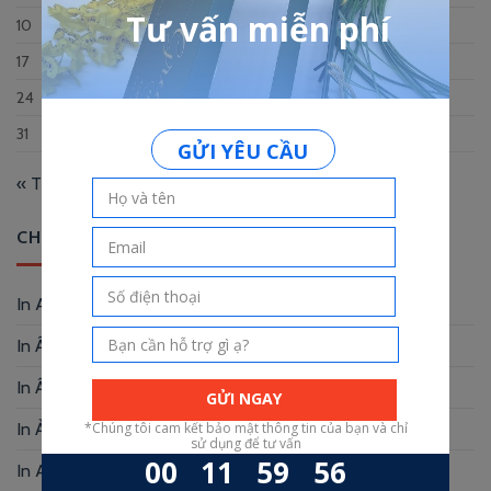
10
11
12
13
14
15
16
17
18
19
20
21
22
23
24
25
26
27
28
29
30
31
« Th12
CHUYÊN MỤC
In Album
(2)
In Ấn Phẩm Quảng Cáo
(9)
In Ấn Phẩm Văn Phòng
(12)
In Ảnh
(3)
In Artprint
(4)