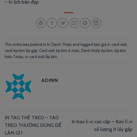
–
In lịch bàn đẹp
This entry was posted in
In Danh Thiếp
and tagged
báo giá in card visit
,
card ép kim lấy gấp
,
Card visit ép kim 6 màu
,
Danh thiếp ép kim
,
ép kim
holo 7 màu
,
in card visit lấy liền
.
ADMIN
IN TAG THẺ TREO – TAG
In bao lì xì cao cấp – Bao lì xì
TREO THƯỜNG DÙNG ĐỂ
số lượng ít lấy gấp
LÀM GÌ?