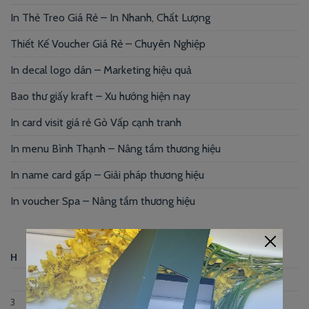
In Thẻ Treo Giá Rẻ – In Nhanh, Chất Lượng
Thiết Kế Voucher Giá Rẻ – Chuyên Nghiệp
In decal logo dán – Marketing hiệu quả
Bao thư giấy kraft – Xu hướng hiện nay
In card visit giá rẻ Gò Vấp cạnh tranh
In menu Bình Thạnh – Nâng tầm thương hiệu
In name card gấp – Giải pháp thương hiệu
In voucher Spa – Nâng tầm thương hiệu
Tháng Tám 2026
H
B
T
N
S
B
C
1
2
3
4
5
6
7
8
9