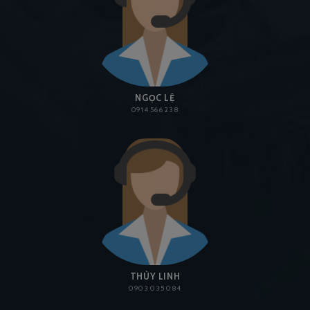
NGỌC LỆ
0914 566 238
THÙY LINH
0903 035 084