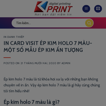
Skip
to
content
IN DANH THIẾP
IN CARD VISIT ÉP KIM HOLO 7 MÀU-
MỘT SỐ MẪU ÉP KIM ẤN TƯỢNG
POSTED ON
21 THÁNG MƯỜI HAI, 2020
BY
ADMIN
Ép kim holo 7 màu là từ khóa hơi xa lạ với những bạn không
chuyên về in ấn. Vậy ép kim holo 7 màu là gì hãy cùng chúng
tôi tìm hiểu nhé!
Ép kim holo 7 màu là gì?