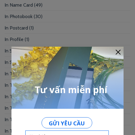
In Name Card
(49)
In Photobook
(30)
In Postcard
(1)
In Profile
(1)
In Sổ Tay
(2)
In Standee – PP
(2)
In Tag Treo
(7)
In Thẻ Bài
(2)
In Thẻ Nhân Viên
(3)
In Thẻ Nhựa
(34)
In Thiệp Chúc Mừng
(6)
In Thiệp Cưới
(33)