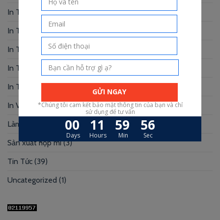
In Thiệp Mời
(6)
In Tờ Rơi
(1)
In Tranh
(3)
In Truyện Tranh
(4)
In Túi Giấy
(10)
In Voucher
(12)
Làm Hộp Đựng
(30)
Sản xuất hộp mi
(3)
Tin Tức
(39)
Uncategorized
(1)