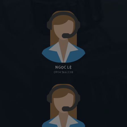
NGỌC LỆ
0914 566 238