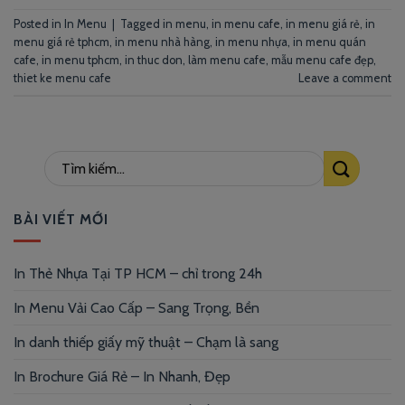
Posted in
In Menu
|
Tagged
in menu
,
in menu cafe
,
in menu giá rẻ
,
in
menu giá rẻ tphcm
,
in menu nhà hàng
,
in menu nhựa
,
in menu quán
cafe
,
in menu tphcm
,
in thuc don
,
làm menu cafe
,
mẫu menu cafe đẹp
,
thiet ke menu cafe
Leave a comment
BÀI VIẾT MỚI
In Thẻ Nhựa Tại TP HCM – chỉ trong 24h
In Menu Vải Cao Cấp – Sang Trọng, Bền
In danh thiếp giấy mỹ thuật – Chạm là sang
In Brochure Giá Rẻ – In Nhanh, Đẹp