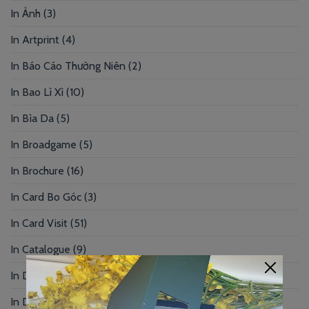
In Ảnh
(3)
In Artprint
(4)
In Báo Cáo Thường Niên
(2)
In Bao Lì Xì
(10)
In Bìa Da
(5)
In Broadgame
(5)
In Brochure
(16)
In Card Bo Góc
(3)
In Card Visit
(51)
In Catalogue
(9)
In Danh Thiếp
(57)
In Decal – Sticker – Nhãn Mác
(9)