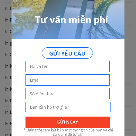
In Đồ Án Tốt Nghiệp
(11)
In Folder
(6)
In Giấy Chứng Nhận – Bằng Khen
(3)
In giấy kraft
(1)
In Giấy Mỹ Thuật
(1)
In Kẹp Bill
(1)
In Khung Hình
(2)
In Kỷ Yếu
(6)
In Lịch Bàn
(19)
In Logo
(2)
In Menu
(92)
In Name Card
(49)