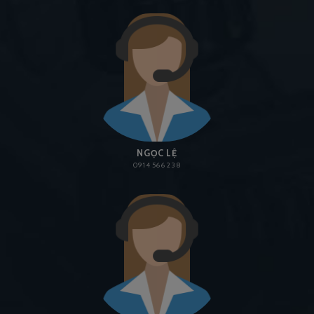
NGỌC LỆ
0914 566 238