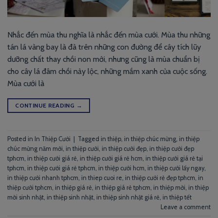
Nhắc đến mùa thu nghĩa là nhắc đến mùa cưới. Mùa thu những
tán lá vàng bay là đà trên những con đường để cây tích lũy
dưỡng chất thay chồi non mới, nhưng cũng là mùa chuẩn bị
cho cây lá đâm chồi nảy lộc, những mầm xanh của cuộc sống.
Mùa cưới là
CONTINUE READING
→
Posted in
In Thiệp Cưới
|
Tagged
in thiệp
,
in thiệp chúc mừng
,
in thiệp
chúc mừng năm mới
,
in thiệp cưới
,
in thiệp cưới đẹp
,
in thiệp cưới đẹp
tphcm
,
in thiệp cưới giá rẻ
,
in thiệp cưới giá rẻ hcm
,
in thiệp cưới giá rẻ tại
tphcm
,
in thiệp cưới giá rẻ tphcm
,
in thiệp cưới hcm
,
in thiệp cưới lấy ngay
,
in thiệp cưới nhanh tphcm
,
in thiep cuoi re
,
in thiệp cưới rẻ đẹp tphcm
,
in
thiệp cưới tphcm
,
in thiệp giá rẻ
,
in thiệp giá rẻ tphcm
,
in thiệp mời
,
in thiệp
mời sinh nhật
,
in thiệp sinh nhật
,
in thiệp sinh nhật giá rẻ
,
in thiệp tết
Leave a comment