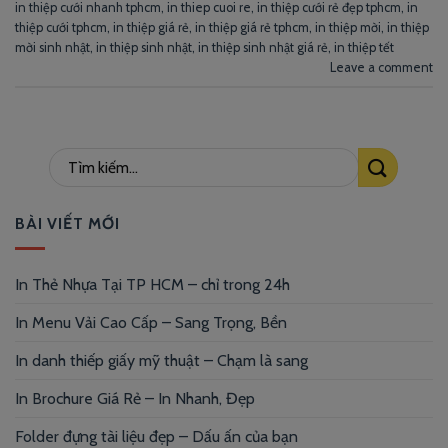
in thiệp cưới nhanh tphcm
,
in thiep cuoi re
,
in thiệp cưới rẻ đẹp tphcm
,
in
thiệp cưới tphcm
,
in thiệp giá rẻ
,
in thiệp giá rẻ tphcm
,
in thiệp mời
,
in thiệp
mời sinh nhật
,
in thiệp sinh nhật
,
in thiệp sinh nhật giá rẻ
,
in thiệp tết
Leave a comment
BÀI VIẾT MỚI
In Thẻ Nhựa Tại TP HCM – chỉ trong 24h
In Menu Vải Cao Cấp – Sang Trọng, Bền
In danh thiếp giấy mỹ thuật – Chạm là sang
In Brochure Giá Rẻ – In Nhanh, Đẹp
Folder đựng tài liệu đẹp – Dấu ấn của bạn