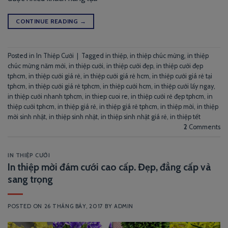
CONTINUE READING
→
Posted in
In Thiệp Cưới
|
Tagged
in thiệp
,
in thiệp chúc mừng
,
in thiệp
chúc mừng năm mới
,
in thiệp cưới
,
in thiệp cưới đẹp
,
in thiệp cưới đẹp
tphcm
,
in thiệp cưới giá rẻ
,
in thiệp cưới giá rẻ hcm
,
in thiệp cưới giá rẻ tại
tphcm
,
in thiệp cưới giá rẻ tphcm
,
in thiệp cưới hcm
,
in thiệp cưới lấy ngay
,
in thiệp cưới nhanh tphcm
,
in thiep cuoi re
,
in thiệp cưới rẻ đẹp tphcm
,
in
thiệp cưới tphcm
,
in thiệp giá rẻ
,
in thiệp giá rẻ tphcm
,
in thiệp mời
,
in thiệp
mời sinh nhật
,
in thiệp sinh nhật
,
in thiệp sinh nhật giá rẻ
,
in thiệp tết
2
Comments
IN THIỆP CƯỚI
In thiệp mời đám cưới cao cấp. Đẹp, đẳng cấp và
sang trọng
POSTED ON
26 THÁNG BẢY, 2017
BY
ADMIN