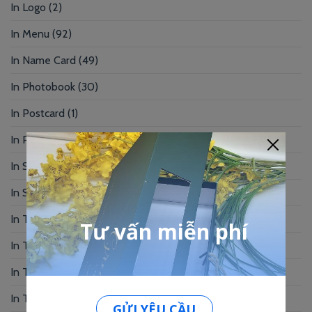
In Logo
(2)
In Menu
(92)
In Name Card
(49)
In Photobook
(30)
In Postcard
(1)
In Profile
(1)
In Sổ Tay
(2)
In Standee – PP
(2)
In Tag Treo
(7)
In Thẻ Bài
(2)
In Thẻ Nhân Viên
(3)
In Thẻ Nhựa
(34)