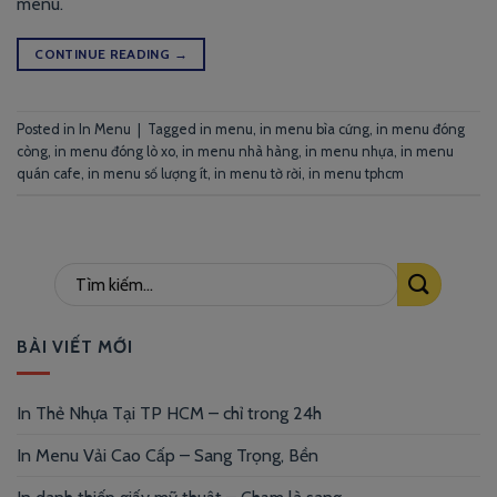
menu.
CONTINUE READING
→
Posted in
In Menu
|
Tagged
in menu
,
in menu bìa cứng
,
in menu đóng
còng
,
in menu đóng lò xo
,
in menu nhà hàng
,
in menu nhựa
,
in menu
quán cafe
,
in menu số lượng ít
,
in menu tờ rời
,
in menu tphcm
BÀI VIẾT MỚI
In Thẻ Nhựa Tại TP HCM – chỉ trong 24h
In Menu Vải Cao Cấp – Sang Trọng, Bền