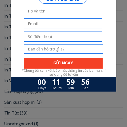
In Thiệp Chúc Mừng
(6)
In Thiệp Cưới
(33)
In Thiệp Mời
(6)
In Tờ Rơi
(1)
In Tranh
(3)
In Truyện Tranh
(4)
In Túi Giấy
(10)
In Voucher
(12)
Làm Hộp Đựng
(30)
Sản xuất hộp mi
(3)
Tin Tức
(39)
Uncategorized
(1)