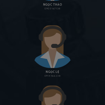
NGỌC THẢO
0903 167 138
NGỌC LỆ
0914 566 238