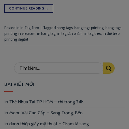
CONTINUE READING
→
Posted in
In Tag Treo
|
Tagged
hang tags
,
hang tags printing
,
hang tags
printing in vietnam
,
in hang tag
,
in tag sản phẩm
,
in tag treo
,
in thẻ treo
,
printing digital
BÀI VIẾT MỚI
In Thẻ Nhựa Tại TP HCM – chỉ trong 24h
In Menu Vải Cao Cấp – Sang Trọng, Bền
In danh thiếp giấy mỹ thuật – Chạm là sang