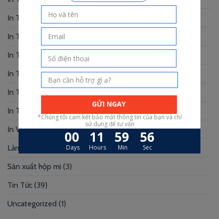
In Thiệp Cưới
(33)
In Thiệp Mời
(6)
In Tờ Rơi
(1)
In Tranh
(3)
In Truyện Tranh
(4)
In Túi Giấy
(10)
In Voucher
(12)
Làm Hộp Đựng
(30)
Sản xuất hộp mi
(3)
Tin Tức
(39)
Uncategorized
(1)