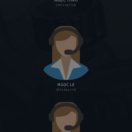
NGỌC THẢO
0903 167 138
NGỌC LỆ
0914 566 238