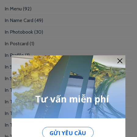
In Menu
(92)
In Name Card
(49)
In Photobook
(30)
In Postcard
(1)
In Profile
(1)
In Sổ Tay
(2)
In Standee – PP
(2)
In Tag Treo
(7)
In Thẻ Bài
(2)
In Thẻ Nhân Viên
(3)
In Thẻ Nhựa
(34)
In Thiệp Chúc Mừng
(6)