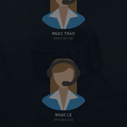
NGỌC THẢO
0903 167 138
NGỌC LỆ
0914 566 238