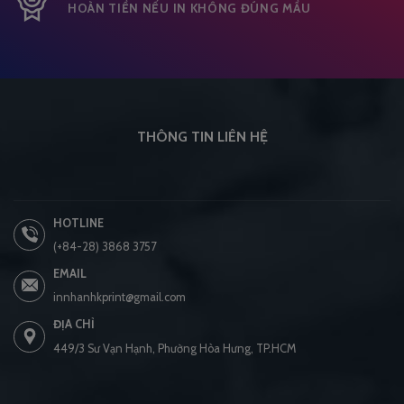
HOÀN TIỀN NẾU IN KHÔNG ĐÚNG MẦU
THÔNG TIN LIÊN HỆ
HOTLINE
(+84-28) 3868 3757
EMAIL
innhanhkprint@gmail.com
ĐỊA CHỈ
449/3 Sư Vạn Hạnh, Phường Hòa Hưng, TP.HCM