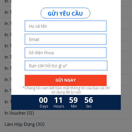
In Thẻ Bài
(2)
In Thẻ Nhân Viên
(3)
In Thẻ Nhựa
(34)
In Thiệp Chúc Mừng
(6)
In Thiệp Cưới
(33)
In Thiệp Mời
(6)
In Tờ Rơi
(1)
In Tranh
(3)
In Truyện Tranh
(4)
In Túi Giấy
(10)
In Voucher
(12)
Làm Hộp Đựng
(30)