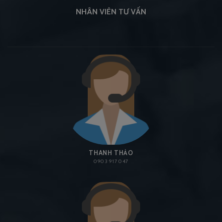
NHÂN VIÊN TƯ VẤN
THANH THẢO
0903 917 047