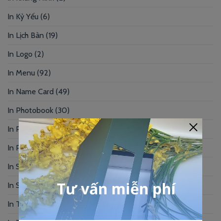
In Kỷ Yếu
(6)
In Lịch Bàn
(19)
In Logo
(2)
In Menu
(92)
In Name Card
(49)
In Photobook
(30)
In Postcard
(1)
In Profile
(1)
In Sổ Tay
(2)
In Standee – PP
(2)
In Tag Treo
(7)