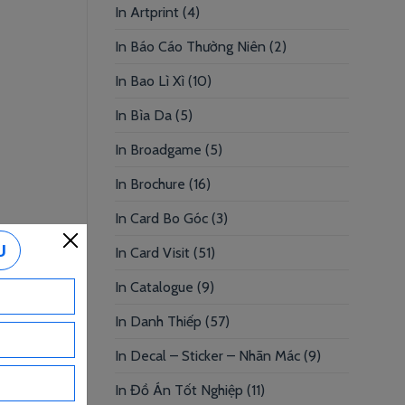
In Artprint
(4)
In Báo Cáo Thường Niên
(2)
In Bao Lì Xì
(10)
In Bìa Da
(5)
In Broadgame
(5)
In Brochure
(16)
In Card Bo Góc
(3)
In Card Visit
(51)
In Catalogue
(9)
In Danh Thiếp
(57)
In Decal – Sticker – Nhãn Mác
(9)
In Đồ Án Tốt Nghiệp
(11)