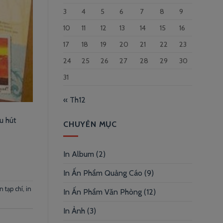
3
4
5
6
7
8
9
10
11
12
13
14
15
16
17
18
19
20
21
22
23
24
25
26
27
28
29
30
31
« Th12
u hút
CHUYÊN MỤC
In Album
(2)
In Ấn Phẩm Quảng Cáo
(9)
in tạp chí
,
in
In Ấn Phẩm Văn Phòng
(12)
In Ảnh
(3)