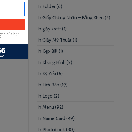
In Folder
(6)
In Giấy Chứng Nhận – Bằng Khen
(3)
In giấy kraft
(1)
In Giấy Mỹ Thuật
(1)
In Kẹp Bill
(1)
In Khung Hình
(2)
In Kỷ Yếu
(6)
In Lịch Bàn
(19)
In Logo
(2)
In Menu
(92)
In Name Card
(49)
In Photobook
(30)