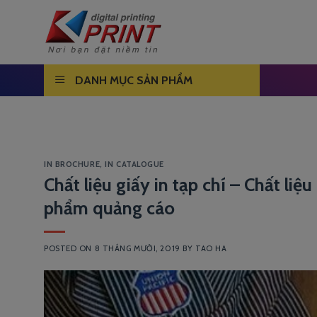
Skip
to
content
DANH MỤC SẢN PHẨM
IN BROCHURE
,
IN CATALOGUE
Chất liệu giấy in tạp chí – Chất li
phẩm quảng cáo
POSTED ON
8 THÁNG MƯỜI, 2019
BY
TAO HA