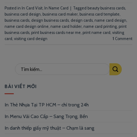
Posted in
In Card Visit
,
In Name Card
|
Tagged
beauty business cards
,
business card design
,
business card maker
,
business card template
,
business cards
,
design business cards
,
design cards
,
name card design
,
name card design online
,
name card holder
,
name card printing
,
print
business cards
,
print business cards near me
,
print name card
,
visiting
card
,
visiting card design
1
Comment
BÀI VIẾT MỚI
In Thẻ Nhựa Tại TP HCM – chỉ trong 24h
In Menu Vải Cao Cấp – Sang Trọng, Bền
In danh thiếp giấy mỹ thuật – Chạm là sang