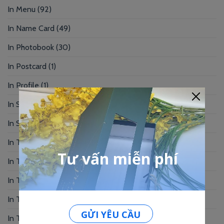
In Menu
(92)
In Name Card
(49)
In Photobook
(30)
In Postcard
(1)
In Profile
(1)
In Sổ Tay
(2)
In Standee – PP
(2)
In Tag Treo
(7)
In Thẻ Bài
(2)
In Thẻ Nhân Viên
(3)
In Thẻ Nhựa
(34)
In Thiệp Chúc Mừng
(6)