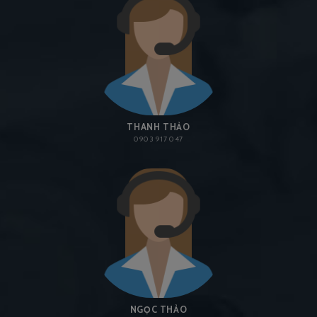
THANH THẢO
0903 917 047
NGỌC THẢO