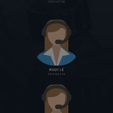
0903 167 138
NGỌC LỆ
0914 566 238