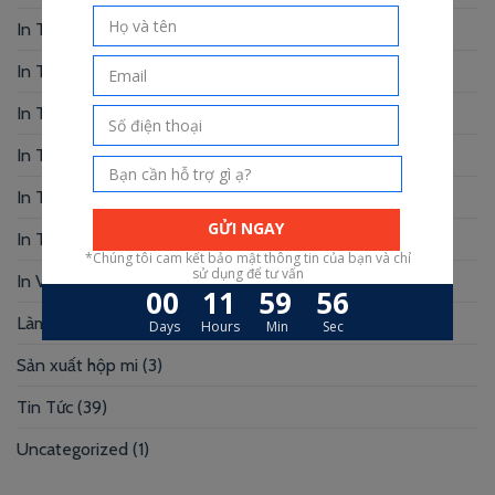
In Thiệp Cưới
(33)
In Thiệp Mời
(6)
In Tờ Rơi
(1)
In Tranh
(3)
In Truyện Tranh
(4)
In Túi Giấy
(10)
In Voucher
(12)
Làm Hộp Đựng
(30)
Sản xuất hộp mi
(3)
Tin Tức
(39)
Uncategorized
(1)