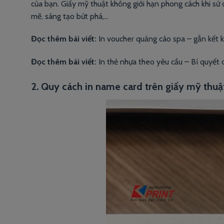
của bạn. Giấy mỹ thuật không giới hạn phong cách khi sử
mẽ, sáng tạo bứt phá,…
Đọc thêm bài viết:
In voucher quảng cáo spa – gắn kết 
Đọc thêm bài viết:
In thẻ nhựa theo yêu cầu – Bí quyết 
2. Quy cách in name card trên giấy mỹ thu