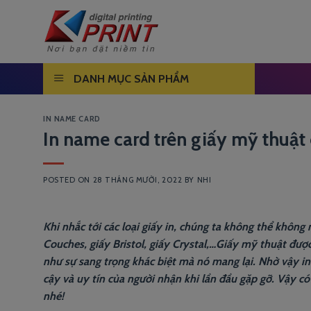
Skip
to
content
DANH MỤC SẢN PHẨM
IN NAME CARD
In name card trên giấy mỹ thuật 
POSTED ON
28 THÁNG MƯỜI, 2022
BY
NHI
Khi nhắc tới các loại giấy in, chúng ta không thể không
Couches, giấy Bristol, giấy Crystal,…Giấy mỹ thuật đượ
như sự sang trọng khác biệt mà nó mang lại. Nhờ vậy in
cậy và uy tín của người nhận khi lần đầu gặp gỡ. Vậy c
nhé!