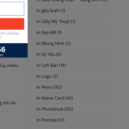
In giấy kraft
(1)
In Giấy Mỹ Thuật
(1)
In Kẹp Bill
(1)
In Khung Hình
(2)
In Kỷ Yếu
(6)
In Lịch Bàn
(19)
Tuy nhiên
In Logo
(2)
In Menu
(92)
In Name Card
(49)
g với các
In Photobook
(30)
In Postcard
(1)