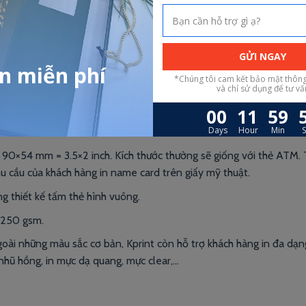
 nơi in name card giấy mỹ thuật
a một chiếc name card xinh xắn dành riêng cho bạn nhé!
90×54 mm = 3.5×2 inch. Kích thước thường sẽ giống với thẻ ATM. 
hu cầu của khách hàng in name card trên giấy mỹ thuật.
g thiết kế tấm thẻ hình vuông.
i 250 gsm.
goài những màu sắc cơ bản, Kprint còn hỗ trợ khách hàng in đa dạn
nhũ hồng, in mực dạ quang, mực clear,…