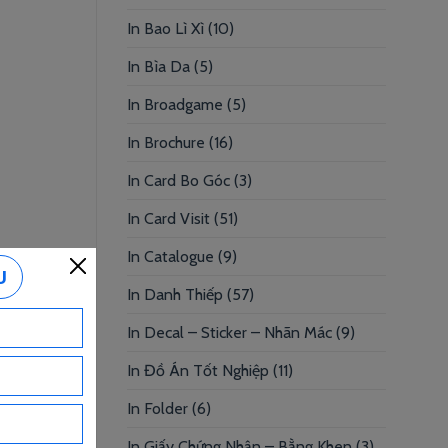
In Bao Lì Xì
(10)
In Bìa Da
(5)
In Broadgame
(5)
In Brochure
(16)
In Card Bo Góc
(3)
In Card Visit
(51)
In Catalogue
(9)
In Danh Thiếp
(57)
In Decal – Sticker – Nhãn Mác
(9)
In Đồ Án Tốt Nghiệp
(11)
In Folder
(6)
In Giấy Chứng Nhận – Bằng Khen
(3)