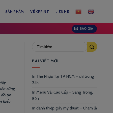
SẢN PHẨM
VỀ KPRINT
LIÊN HỆ
BÁO GIÁ
BÀI VIẾT MỚI
In Thẻ Nhựa Tại TP HCM – chỉ trong
giấy
24h
 bền cũng
In Menu Vải Cao Cấp – Sang Trọng,
 độ tin
Bền
m hiểu
In danh thiếp giấy mỹ thuật – Chạm là