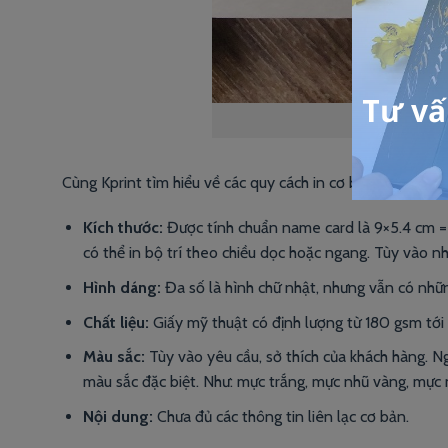
Kprint là
Cùng Kprint tìm hiểu về các quy cách in cơ bản. Để tạo r
Kích thước:
Được tính chuẩn name card là 9×5.4 cm = 
có thể in bộ trí theo chiều dọc hoặc ngang. Tùy vào n
Hình dáng:
Đa số là hình chữ nhật, nhưng vẫn có nhữn
Chất liệu:
Giấy mỹ thuật có định lượng từ 180 gsm tớ
Màu sắc:
Tùy vào yêu cầu, sở thích của khách hàng. N
màu sắc đặc biệt. Như: mực trắng, mực nhũ vàng, mực 
Nội dung:
Chưa đủ các thông tin liên lạc cơ bản.