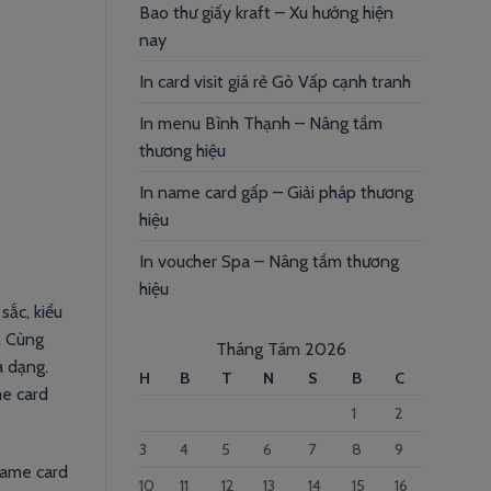
Bao thư giấy kraft – Xu hướng hiện
nay
In card visit giá rẻ Gò Vấp cạnh tranh
In menu Bình Thạnh – Nâng tầm
thương hiệu
In name card gấp – Giải pháp thương
hiệu
In voucher Spa – Nâng tầm thương
hiệu
sắc, kiểu
. Cùng
Tháng Tám 2026
a dạng.
H
B
T
N
S
B
C
me card
1
2
3
4
5
6
7
8
9
name card
10
11
12
13
14
15
16