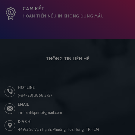
CAM KẾT
HOÀN TIỀN NẾU IN KHÔNG ĐÚNG MẦU
THÔNG TIN LIÊN HỆ
HOTLINE
(+84-28) 3868 3757
EMAIL
innhanhkprint@gmail.com
ĐỊA CHỈ
449/3 Sư Vạn Hạnh, Phường Hòa Hưng, TP.HCM