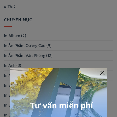
« Th12
CHUYÊN MỤC
In Album
(2)
In Ấn Phẩm Quảng Cáo
(9)
In Ấn Phẩm Văn Phòng
(12)
In Ảnh
(3)
In Artprint
(4)
In Báo Cáo Thường Niên
(2)
In Bao Lì Xì
(10)
In Bìa Da
(5)
In Broadgame
(5)