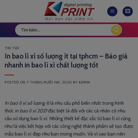
Skip
to
content
TIN TỨC
In bao lì xì số lượng ít tại tphcm – Báo giá
nhanh in bao lì xì chất lượng tốt
POSTED ON
7 THÁNG MƯỜI HAI, 2020
BY
ADMIN
In bao lì xì số lượng ít
là nhu cầu phổ biến nhất trong hình
thức
in bao lì xì 2021
đặc biệt là đối với các cá nhân có nhu
cầu sử dụng bao lì xì. Những thiết kế đặc sắc từ bao lì xì cũng
như là việc kết hợp với các công nghệ thành phẩm sẽ tạo được
mẫu bao lì xì đẹp như bạn mong muốn. Và vì sao bạn nên