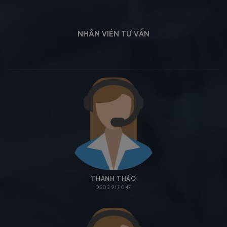
NHÂN VIÊN TƯ VẤN
THANH THẢO
0903 917 047