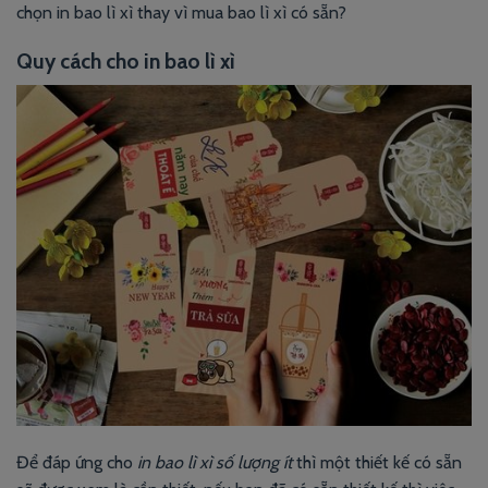
chọn in bao lì xì thay vì mua bao lì xì có sẵn?
Quy cách cho in bao lì xì
Để đáp ứng cho
in bao lì xì số lượng ít
thì một thiết kế có sẵn