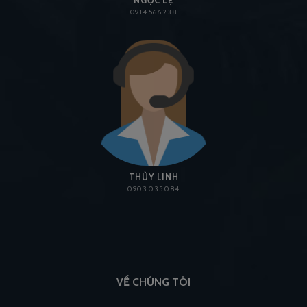
NGỌC LỆ
0914 566 238
THÙY LINH
0903 035 084
VỀ CHÚNG TÔI