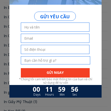
In Brochure
(16)
In Card Bo Góc
(3)
In Card Visit
(51)
In Catalogue
(9)
In Danh Thiếp
(57)
In Decal – Sticker – Nhãn Mác
(9)
In Đồ Án Tốt Nghiệp
(11)
In Folder
(6)
In Giấy Chứng Nhận – Bằng Khen
(3)
In giấy kraft
(1)
In Giấy Mỹ Thuật
(1)