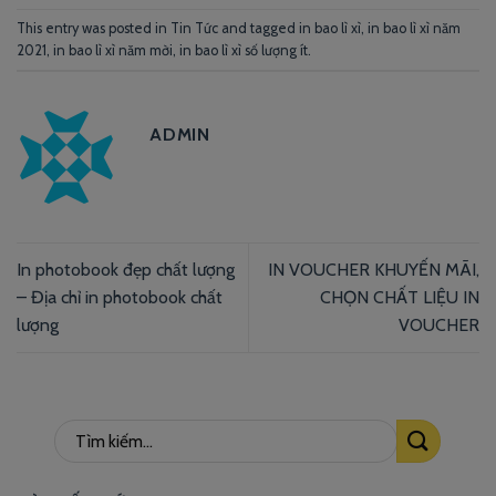
This entry was posted in
Tin Tức
and tagged
in bao lì xì
,
in bao lì xì năm
2021
,
in bao lì xì năm mời
,
in bao lì xì số lượng ít
.
ADMIN
In photobook đẹp chất lượng
IN VOUCHER KHUYẾN MÃI,
– Địa chỉ in photobook chất
CHỌN CHẤT LIỆU IN
lượng
VOUCHER