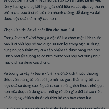
sẽ được xem là cần thiết, nếu bạn đã có sẵn thiết kế thì việc
lên ý tưởng cho sự kết hợp giữa chất liệu và các dịch vụ thành
phẩm cho bao lì xì sẽ trở nên nhanh chóng, dễ dàng và đạt
được hiệu quả thẩm mỹ cao hơn.
Chọn kích thước và chất liệu cho bao lì xì
Trong
in bao lì xì số lượng ít
việc để lựa chọn một kích thước
bao lì xì phù hợp sẽ tạo được sự tiện lợi trong việc sử dụng
cũng như độ thẩm mỹ của sản phẩm sẽ được nâng cao hơn.
Thiệp mời ấn tượng sẽ có kích thước phù hợp với đúng như
mục đích sử dụng của chúng.
Và tương tự vậy
in bao lì xì năm mới
có kích thước thương
thích với những tờ tiền sẽ tạo nên sự gọn, thẩm mỹ tốt và
hiệu quả sử dụng cao. Ngoài ra còn những kích thước nhỏ gọn
hơn nữa được sử dụng cho những tờ tiền gấp đôi lại tạo nên
sử đa dạng về kích thước và thiết kế cho bạn chọn lựa.
Lưu ý nên dựa vào những kích thước đa dạng từ các tờ tiền để