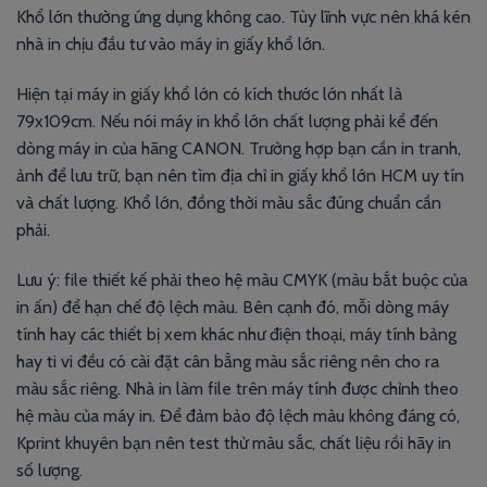
Khổ lớn thường ứng dụng không cao. Tùy lĩnh vực nên khá kén
nhà in chịu đầu tư vào máy in giấy khổ lớn.
Hiện tại máy in giấy khổ lớn có kích thước lớn nhất là
79x109cm. Nếu nói máy in khổ lớn chất lượng phải kể đến
dòng máy in của hãng CANON. Trường hợp bạn cần in tranh,
ảnh để lưu trữ, bạn nên tìm địa chỉ in giấy khổ lớn HCM uy tín
và chất lượng. Khổ lớn, đồng thời màu sắc đúng chuẩn cần
phải.
Lưu ý: file thiết kế phải theo hệ màu CMYK (màu bắt buộc của
in ấn) để hạn chế độ lệch màu. Bên cạnh đó, mỗi dòng máy
tính hay các thiết bị xem khác như điện thoại, máy tính bảng
hay ti vi đều có cài đặt cân bằng màu sắc riêng nên cho ra
màu sắc riêng. Nhà in làm file trên máy tính được chỉnh theo
hệ màu của máy in. Để đảm bảo độ lệch màu không đáng có,
Kprint khuyên bạn nên test thử màu sắc, chất liệu rồi hãy in
số lượng.