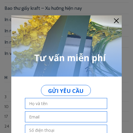
Bao thư giấy kraft – Xu hướng hiện nay
In card visit giá rẻ Gò Vấp cạnh tranh
In menu Bình Thạnh – Nâng tầm thương hiệu
In name card gấp – Giải pháp thương hiệu
In voucher Spa – Nâng tầm thương hiệu
Tháng Tám 2026
H
B
T
N
S
B
C
1
2
3
4
5
6
7
8
9
10
11
12
13
14
15
16
17
18
19
20
21
22
23
24
25
26
27
28
29
30