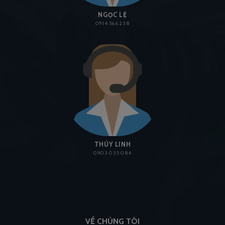
NGỌC LỆ
0914 566 238
THÙY LINH
0903 035 084
VỀ CHÚNG TÔI