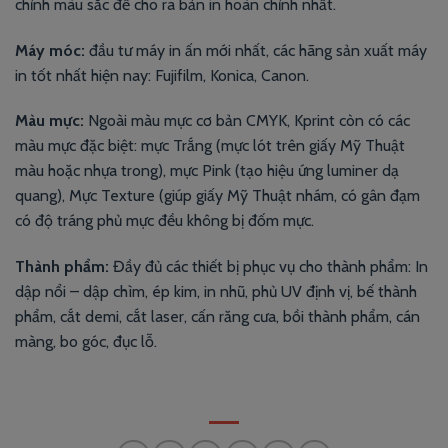
chỉnh màu sắc để cho ra bản in hoàn chỉnh nhất.
Máy móc:
đầu tư máy in ấn mới nhất, các hãng sản xuất máy
in tốt nhất hiện nay: Fujifilm, Konica, Canon.
Màu mực:
Ngoài màu mực cơ bản CMYK, Kprint còn có các
màu mực đặc biệt: mực Trắng (mực lót trên giấy Mỹ Thuật
màu hoặc nhựa trong), mực Pink (tạo hiệu ứng luminer dạ
quang), Mực Texture (giúp giấy Mỹ Thuật nhám, có gân đạm
có độ tráng phủ mực đều không bị đốm mực.
Thành phẩm:
Đầy đủ các thiết bị phục vụ cho thành phẩm: In
dập nổi – dập chìm, ép kim, in nhũ, phủ UV định vị, bế thành
phẩm, cắt demi, cắt laser, cấn răng cưa, bồi thành phẩm, cán
màng, bo góc, đục lỗ.