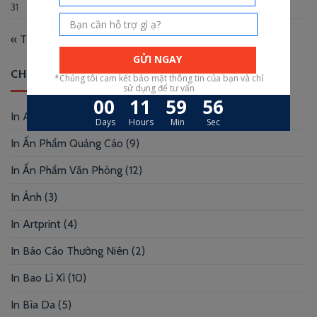
31
« Th12
CHUYÊN MỤC
In Album
(2)
In Ấn Phẩm Quảng Cáo
(9)
In Ấn Phẩm Văn Phòng
(12)
In Ảnh
(3)
In Artprint
(4)
In Báo Cáo Thường Niên
(2)
In Bao Lì Xì
(10)
In Bìa Da
(5)