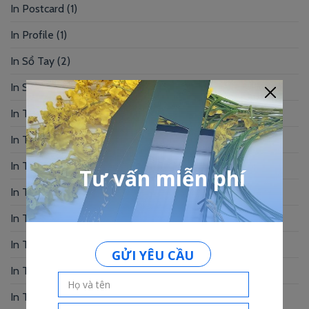
In Postcard
(1)
In Profile
(1)
In Sổ Tay
(2)
In Standee – PP
(2)
In Tag Treo
(7)
In Thẻ Bài
(2)
In Thẻ Nhân Viên
(3)
In Thẻ Nhựa
(34)
In Thiệp Chúc Mừng
(6)
In Thiệp Cưới
(33)
In Thiệp Mời
(6)
In Tờ Rơi
(1)