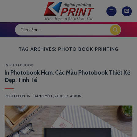
Skip
to
content
TAG ARCHIVES:
PHOTO BOOK PRINTING
IN PHOTOBOOK
In Photobook Hcm. Các Mẫu Photobook Thiết Kế
Đẹp, Tinh Tế
POSTED ON
16 THÁNG MỘT, 2018
BY
ADMIN