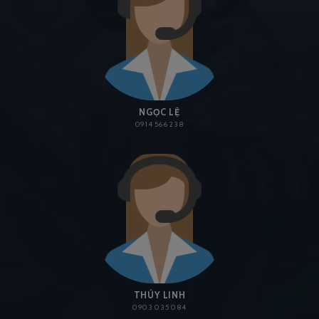
NGỌC LỆ
0914 566 238
THÙY LINH
0903 035 084