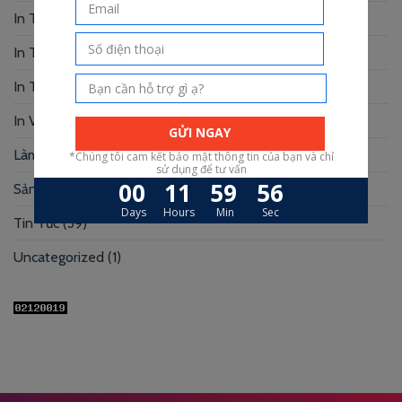
In Tranh
(3)
In Truyện Tranh
(4)
In Túi Giấy
(10)
In Voucher
(12)
Làm Hộp Đựng
(30)
Sản xuất hộp mi
(3)
Tin Tức
(39)
Uncategorized
(1)