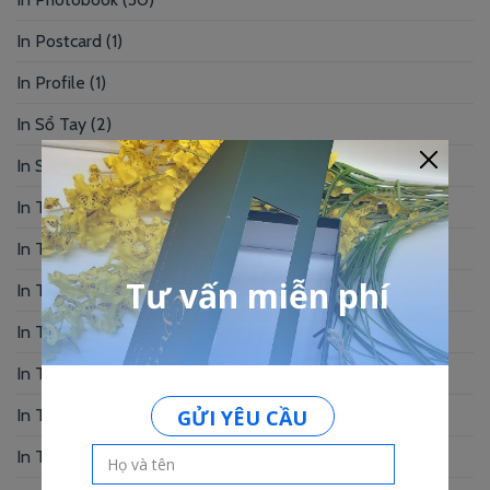
In Postcard
(1)
In Profile
(1)
In Sổ Tay
(2)
In Standee – PP
(2)
In Tag Treo
(7)
In Thẻ Bài
(2)
In Thẻ Nhân Viên
(3)
In Thẻ Nhựa
(34)
In Thiệp Chúc Mừng
(6)
In Thiệp Cưới
(33)
In Thiệp Mời
(6)