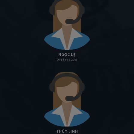
NGỌC LỆ
0914 566 238
THÙY LINH