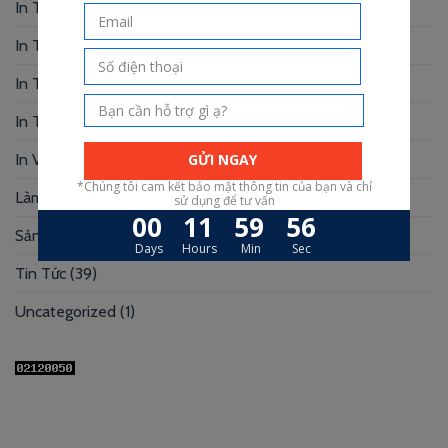
In Tờ Rơi
(1)
In Tranh
(3)
In Truyện Tranh
(4)
In Túi Giấy
(10)
In Voucher
(12)
Làm Hộp Đựng
(30)
Sản xuất hộp mi
(3)
Tin Tức
(39)
Uncategorized
(1)